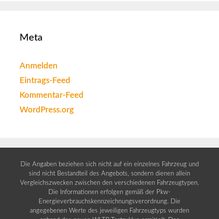
Meta
Anmelden
Eintrags-Feed
Kommentar-Feed
WordPress.org
Die Angaben beziehen sich nicht auf ein einzelnes Fahrzeug und
sind nicht Bestandteil des Angebots, sondern dienen allein
Vergleichszwecken zwischen den verschiedenen Fahrzeugtypen.
Die Informationen erfolgen gemäß der Pkw-
Energieverbrauchskennzeichnungsverordnung. Die
angegebenen Werte des jeweiligen Fahrzeugtyps wurden