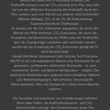
anhand des neuen WLTP-Testzyklus ermittelt. Der
Kraftstoffverbrauch und der CO
-Ausstoß eines Pkw sind nicht
2
nur von der effizienten Ausnutzung des Kraftstoffs durch den
Pkw, sondern auch vom Fahrstil und anderen nicht technischen
Faktoren abhängig. CO
ist das für die Erderwärmung
2
hauptverantwortliche Treibhausgas.
Es werden nur die CO
-Emissionen angegeben, die durch den
2
Betrieb des PKW entstehen. CO
-Emissionen, die durch die
2
Produktion und Bereitstellung des PKW sowie des Kraftstoffes
bzw. der Energieträger entstehen oder vermieden werden,
werden bei der Ermittlung der CO
-Emissionen gemäß WLTP
2
nicht berücksichtigt.
Gemäß Worldwide Harmonised Light Vehicles Test Procedure
(WLTP) ist bei voll aufgeladener Batterie eine Reichweite bis zur
genannten, zertifizierten elektrischen Reichweite – je nach
vorhandener Serien- und Batterie-Konfiguration – möglich. Die
tatsächliche Reichweite kann aufgrund unterschiedlicher Faktoren
(z.B. Wetterbedingungen, Fahrverhalten, Streckenprofil,
Fahrzeugzustand, Alter und Zustand der Lithium-Ionen-Batterie)
variieren.
Die Hersteller und Importeure von Kraftfahrzeugen möchten
Ihnen dabei helfen, die Kraftstoffverbrauchs- und CO
-
2
Emissionsdaten und ggf. den Stromverbrauch neuer Pkw