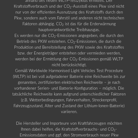
anhand des neuen WLTP-Testzyklus ermittelt. Der
Kraftstoffverbrauch und der CO
-Ausstoß eines Pkw sind nicht
2
nur von der effizienten Ausnutzung des Kraftstoffs durch den
Pkw, sondern auch vom Fahrstil und anderen nicht technischen
Faktoren abhängig. CO
ist das für die Erderwärmung
2
hauptverantwortliche Treibhausgas.
Es werden nur die CO
-Emissionen angegeben, die durch den
2
Betrieb des PKW entstehen. CO
-Emissionen, die durch die
2
Produktion und Bereitstellung des PKW sowie des Kraftstoffes
bzw. der Energieträger entstehen oder vermieden werden,
werden bei der Ermittlung der CO
-Emissionen gemäß WLTP
2
nicht berücksichtigt.
Gemäß Worldwide Harmonised Light Vehicles Test Procedure
(WLTP) ist bei voll aufgeladener Batterie eine Reichweite bis zur
genannten, zertifizierten elektrischen Reichweite – je nach
vorhandener Serien- und Batterie-Konfiguration – möglich. Die
tatsächliche Reichweite kann aufgrund unterschiedlicher Faktoren
(z.B. Wetterbedingungen, Fahrverhalten, Streckenprofil,
Fahrzeugzustand, Alter und Zustand der Lithium-Ionen-Batterie)
variieren.
Die Hersteller und Importeure von Kraftfahrzeugen möchten
Ihnen dabei helfen, die Kraftstoffverbrauchs- und CO
-
2
Emissionsdaten und ggf. den Stromverbrauch neuer Pkw