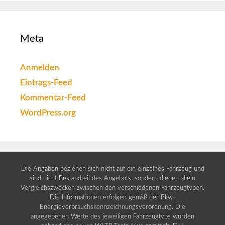
Meta
Anmelden
Eintrags-Feed
Kommentar-Feed
WordPress.org
Die Angaben beziehen sich nicht auf ein einzelnes Fahrzeug und
sind nicht Bestandteil des Angebots, sondern dienen allein
Vergleichszwecken zwischen den verschiedenen Fahrzeugtypen.
Die Informationen erfolgen gemäß der Pkw-
Energieverbrauchskennzeichnungsverordnung. Die
angegebenen Werte des jeweiligen Fahrzeugtyps wurden