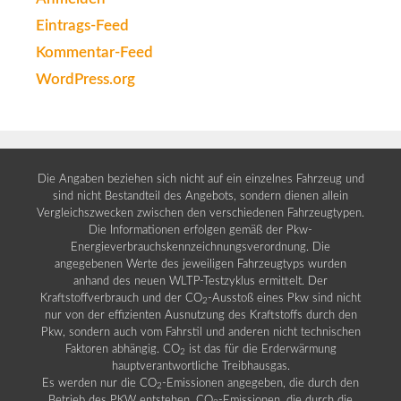
Eintrags-Feed
Kommentar-Feed
WordPress.org
Die Angaben beziehen sich nicht auf ein einzelnes Fahrzeug und
sind nicht Bestandteil des Angebots, sondern dienen allein
Vergleichszwecken zwischen den verschiedenen Fahrzeugtypen.
Die Informationen erfolgen gemäß der Pkw-
Energieverbrauchskennzeichnungsverordnung. Die
angegebenen Werte des jeweiligen Fahrzeugtyps wurden
anhand des neuen WLTP-Testzyklus ermittelt. Der
Kraftstoffverbrauch und der CO
-Ausstoß eines Pkw sind nicht
2
nur von der effizienten Ausnutzung des Kraftstoffs durch den
Pkw, sondern auch vom Fahrstil und anderen nicht technischen
Faktoren abhängig. CO
ist das für die Erderwärmung
2
hauptverantwortliche Treibhausgas.
Es werden nur die CO
-Emissionen angegeben, die durch den
2
Betrieb des PKW entstehen. CO
-Emissionen, die durch die