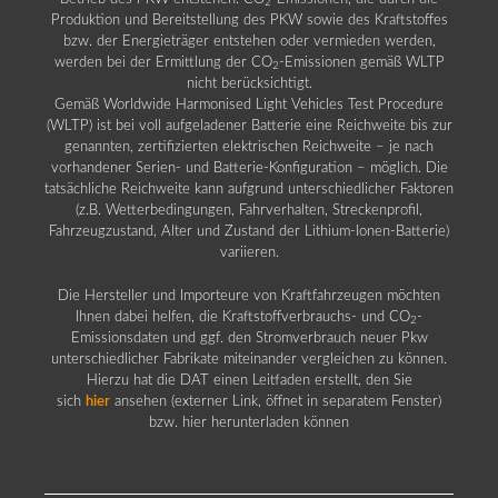
2
Produktion und Bereitstellung des PKW sowie des Kraftstoffes
bzw. der Energieträger entstehen oder vermieden werden,
werden bei der Ermittlung der CO
-Emissionen gemäß WLTP
2
nicht berücksichtigt.
Gemäß Worldwide Harmonised Light Vehicles Test Procedure
(WLTP) ist bei voll aufgeladener Batterie eine Reichweite bis zur
genannten, zertifizierten elektrischen Reichweite – je nach
vorhandener Serien- und Batterie-Konfiguration – möglich. Die
tatsächliche Reichweite kann aufgrund unterschiedlicher Faktoren
(z.B. Wetterbedingungen, Fahrverhalten, Streckenprofil,
Fahrzeugzustand, Alter und Zustand der Lithium-Ionen-Batterie)
variieren.
Die Hersteller und Importeure von Kraftfahrzeugen möchten
Ihnen dabei helfen, die Kraftstoffverbrauchs- und CO
-
2
Emissionsdaten und ggf. den Stromverbrauch neuer Pkw
unterschiedlicher Fabrikate miteinander vergleichen zu können.
Hierzu hat die DAT einen Leitfaden erstellt, den Sie
sich
hier
ansehen (externer Link, öffnet in separatem Fenster)
bzw. hier herunterladen können