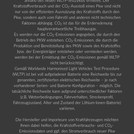
anhand des neuen WLTP-Testzyklus ermittelt. Der
Kraftstoffverbrauch und der CO
-Ausstoß eines Pkw sind nicht
2
nur von der effizienten Ausnutzung des Kraftstoffs durch den
Pkw, sondern auch vom Fahrstil und anderen nicht technischen
Faktoren abhängig. CO
ist das für die Erderwärmung
2
hauptverantwortliche Treibhausgas.
Es werden nur die CO
-Emissionen angegeben, die durch den
2
Betrieb des PKW entstehen. CO
-Emissionen, die durch die
2
Produktion und Bereitstellung des PKW sowie des Kraftstoffes
bzw. der Energieträger entstehen oder vermieden werden,
werden bei der Ermittlung der CO
-Emissionen gemäß WLTP
2
nicht berücksichtigt.
Gemäß Worldwide Harmonised Light Vehicles Test Procedure
(WLTP) ist bei voll aufgeladener Batterie eine Reichweite bis zur
genannten, zertifizierten elektrischen Reichweite – je nach
vorhandener Serien- und Batterie-Konfiguration – möglich. Die
tatsächliche Reichweite kann aufgrund unterschiedlicher Faktoren
(z.B. Wetterbedingungen, Fahrverhalten, Streckenprofil,
Fahrzeugzustand, Alter und Zustand der Lithium-Ionen-Batterie)
variieren.
Die Hersteller und Importeure von Kraftfahrzeugen möchten
Ihnen dabei helfen, die Kraftstoffverbrauchs- und CO
-
2
Emissionsdaten und ggf. den Stromverbrauch neuer Pkw