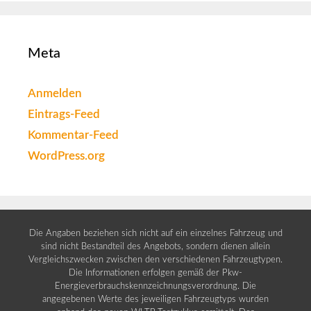
Meta
Anmelden
Eintrags-Feed
Kommentar-Feed
WordPress.org
Die Angaben beziehen sich nicht auf ein einzelnes Fahrzeug und
sind nicht Bestandteil des Angebots, sondern dienen allein
Vergleichszwecken zwischen den verschiedenen Fahrzeugtypen.
Die Informationen erfolgen gemäß der Pkw-
Energieverbrauchskennzeichnungsverordnung. Die
angegebenen Werte des jeweiligen Fahrzeugtyps wurden