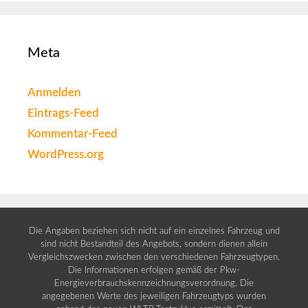
Meta
Anmelden
Eintrags-Feed
Kommentar-Feed
WordPress.org
Die Angaben beziehen sich nicht auf ein einzelnes Fahrzeug und
sind nicht Bestandteil des Angebots, sondern dienen allein
Vergleichszwecken zwischen den verschiedenen Fahrzeugtypen.
Die Informationen erfolgen gemäß der Pkw-
Energieverbrauchskennzeichnungsverordnung. Die
angegebenen Werte des jeweiligen Fahrzeugtyps wurden