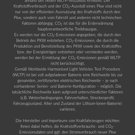
anhand des neuen WLTP-Testzyklus ermittelt. Der
Kraftstoffverbrauch und der CO
-Ausstoß eines Pkw sind nicht
2
nur von der effizienten Ausnutzung des Kraftstoffs durch den
Pkw, sondern auch vom Fahrstil und anderen nicht technischen
Faktoren abhängig. CO
ist das für die Erderwärmung
2
hauptverantwortliche Treibhausgas.
Es werden nur die CO
-Emissionen angegeben, die durch den
2
Betrieb des PKW entstehen. CO
-Emissionen, die durch die
2
Produktion und Bereitstellung des PKW sowie des Kraftstoffes
bzw. der Energieträger entstehen oder vermieden werden,
werden bei der Ermittlung der CO
-Emissionen gemäß WLTP
2
nicht berücksichtigt.
Gemäß Worldwide Harmonised Light Vehicles Test Procedure
(WLTP) ist bei voll aufgeladener Batterie eine Reichweite bis zur
genannten, zertifizierten elektrischen Reichweite – je nach
vorhandener Serien- und Batterie-Konfiguration – möglich. Die
tatsächliche Reichweite kann aufgrund unterschiedlicher Faktoren
(z.B. Wetterbedingungen, Fahrverhalten, Streckenprofil,
Fahrzeugzustand, Alter und Zustand der Lithium-Ionen-Batterie)
variieren.
Die Hersteller und Importeure von Kraftfahrzeugen möchten
Ihnen dabei helfen, die Kraftstoffverbrauchs- und CO
-
2
Emissionsdaten und ggf. den Stromverbrauch neuer Pkw