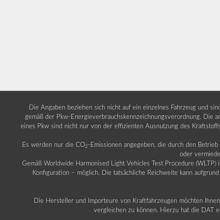
Die Angaben beziehen sich nicht auf ein einzelnes Fahrzeug und si
gemäß der Pkw-Energieverbrauchskennzeichnungsverordnung. Die ang
eines Pkw sind nicht nur von der effizienten Ausnutzung des Kraftstof
Es werden nur die CO
-Emissionen angegeben, die durch den Betrie
2
oder vermiede
Gemäß Worldwide Harmonised Light Vehicles Test Procedure (WLTP) ist b
Konfiguration – möglich. Die tatsächliche Reichweite kann aufgrund
Die Hersteller und Importeure von Kraftfahrzeugen möchten Ihnen 
vergleichen zu können. Hierzu hat die DAT ei