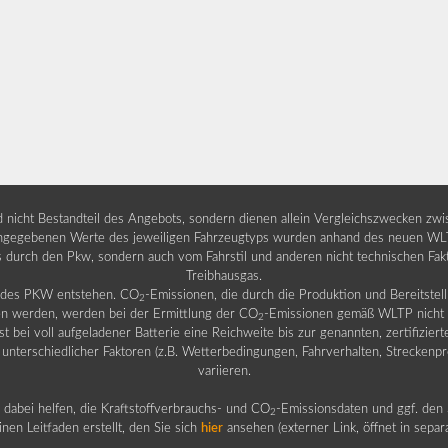
nd nicht Bestandteil des Angebots, sondern dienen allein Vergleichszwecken zw
egebenen Werte des jeweiligen Fahrzeugtyps wurden anhand des neuen WLTP-
fs durch den Pkw, sondern auch vom Fahrstil und anderen nicht technischen Fa
Treibhausgas.
b des PKW entstehen. CO
-Emissionen, die durch die Produktion und Bereitste
2
n werden, werden bei der Ermittlung der CO
-Emissionen gemäß WLTP nicht b
2
ei voll aufgeladener Batterie eine Reichweite bis zur genannten, zertifiziert
 unterschiedlicher Faktoren (z.B. Wetterbedingungen, Fahrverhalten, Streckenpro
variieren.
dabei helfen, die Kraftstoffverbrauchs- und CO
-Emissionsdaten und ggf. den 
2
nen Leitfaden erstellt, den Sie sich
hier
ansehen (externer Link, öffnet in sepa