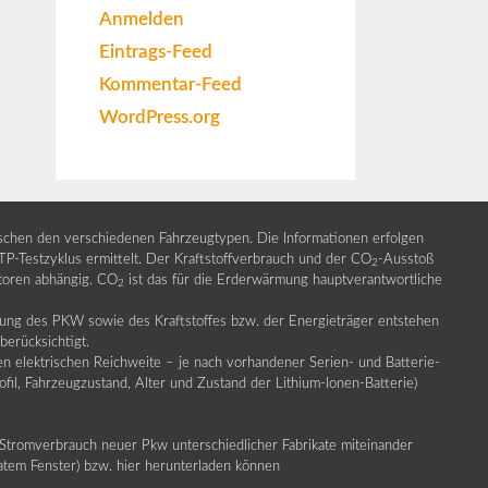
Anmelden
Eintrags-Feed
Kommentar-Feed
WordPress.org
ischen den verschiedenen Fahrzeugtypen. Die Informationen erfolgen
Testzyklus ermittelt. Der Kraftstoffverbrauch und der CO
-Ausstoß
2
ktoren abhängig. CO
ist das für die Erderwärmung hauptverantwortliche
2
llung des PKW sowie des Kraftstoffes bzw. der Energieträger entstehen
erücksichtigt.
en elektrischen Reichweite – je nach vorhandener Serien- und Batterie-
fil, Fahrzeugzustand, Alter und Zustand der Lithium-Ionen-Batterie)
Stromverbrauch neuer Pkw unterschiedlicher Fabrikate miteinander
ratem Fenster) bzw. hier herunterladen können