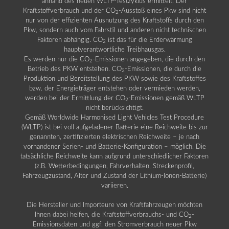
anhand des neuen WLTP-Testzyklus ermittelt. Der
Kraftstoffverbrauch und der CO
-Ausstoß eines Pkw sind nicht
2
nur von der effizienten Ausnutzung des Kraftstoffs durch den
Pkw, sondern auch vom Fahrstil und anderen nicht technischen
Faktoren abhängig. CO
ist das für die Erderwärmung
2
hauptverantwortliche Treibhausgas.
Es werden nur die CO
-Emissionen angegeben, die durch den
2
Betrieb des PKW entstehen. CO
-Emissionen, die durch die
2
Produktion und Bereitstellung des PKW sowie des Kraftstoffes
bzw. der Energieträger entstehen oder vermieden werden,
werden bei der Ermittlung der CO
-Emissionen gemäß WLTP
2
nicht berücksichtigt.
Gemäß Worldwide Harmonised Light Vehicles Test Procedure
(WLTP) ist bei voll aufgeladener Batterie eine Reichweite bis zur
genannten, zertifizierten elektrischen Reichweite – je nach
vorhandener Serien- und Batterie-Konfiguration – möglich. Die
tatsächliche Reichweite kann aufgrund unterschiedlicher Faktoren
(z.B. Wetterbedingungen, Fahrverhalten, Streckenprofil,
Fahrzeugzustand, Alter und Zustand der Lithium-Ionen-Batterie)
variieren.
Die Hersteller und Importeure von Kraftfahrzeugen möchten
Ihnen dabei helfen, die Kraftstoffverbrauchs- und CO
-
2
Emissionsdaten und ggf. den Stromverbrauch neuer Pkw