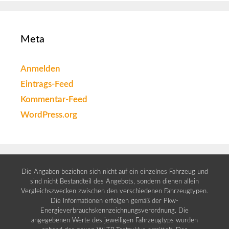
Meta
Anmelden
Eintrags-Feed
Kommentar-Feed
WordPress.org
Die Angaben beziehen sich nicht auf ein einzelnes Fahrzeug und
sind nicht Bestandteil des Angebots, sondern dienen allein
Vergleichszwecken zwischen den verschiedenen Fahrzeugtypen.
Die Informationen erfolgen gemäß der Pkw-
Energieverbrauchskennzeichnungsverordnung. Die
angegebenen Werte des jeweiligen Fahrzeugtyps wurden