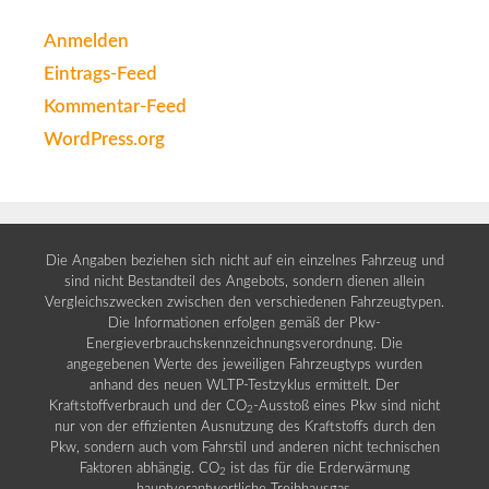
Anmelden
Eintrags-Feed
Kommentar-Feed
WordPress.org
Die Angaben beziehen sich nicht auf ein einzelnes Fahrzeug und
sind nicht Bestandteil des Angebots, sondern dienen allein
Vergleichszwecken zwischen den verschiedenen Fahrzeugtypen.
Die Informationen erfolgen gemäß der Pkw-
Energieverbrauchskennzeichnungsverordnung. Die
angegebenen Werte des jeweiligen Fahrzeugtyps wurden
anhand des neuen WLTP-Testzyklus ermittelt. Der
Kraftstoffverbrauch und der CO
-Ausstoß eines Pkw sind nicht
2
nur von der effizienten Ausnutzung des Kraftstoffs durch den
Pkw, sondern auch vom Fahrstil und anderen nicht technischen
Faktoren abhängig. CO
ist das für die Erderwärmung
2