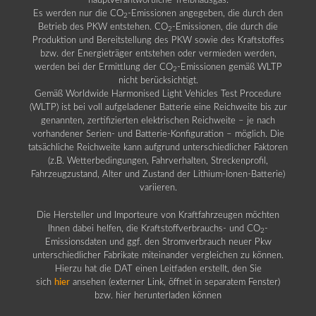
hauptverantwortliche Treibhausgas.
Es werden nur die CO
-Emissionen angegeben, die durch den
2
Betrieb des PKW entstehen. CO
-Emissionen, die durch die
2
Produktion und Bereitstellung des PKW sowie des Kraftstoffes
bzw. der Energieträger entstehen oder vermieden werden,
werden bei der Ermittlung der CO
-Emissionen gemäß WLTP
2
nicht berücksichtigt.
Gemäß Worldwide Harmonised Light Vehicles Test Procedure
(WLTP) ist bei voll aufgeladener Batterie eine Reichweite bis zur
genannten, zertifizierten elektrischen Reichweite – je nach
vorhandener Serien- und Batterie-Konfiguration – möglich. Die
tatsächliche Reichweite kann aufgrund unterschiedlicher Faktoren
(z.B. Wetterbedingungen, Fahrverhalten, Streckenprofil,
Fahrzeugzustand, Alter und Zustand der Lithium-Ionen-Batterie)
variieren.
Die Hersteller und Importeure von Kraftfahrzeugen möchten
Ihnen dabei helfen, die Kraftstoffverbrauchs- und CO
-
2
Emissionsdaten und ggf. den Stromverbrauch neuer Pkw
unterschiedlicher Fabrikate miteinander vergleichen zu können.
Hierzu hat die DAT einen Leitfaden erstellt, den Sie
sich
hier
ansehen (externer Link, öffnet in separatem Fenster)
bzw. hier herunterladen können