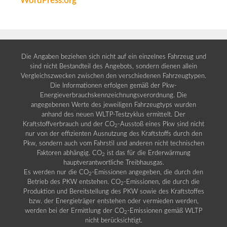
WordPress.org
Die Angaben beziehen sich nicht auf ein einzelnes Fahrzeug und
sind nicht Bestandteil des Angebots, sondern dienen allein
Vergleichszwecken zwischen den verschiedenen Fahrzeugtypen.
Die Informationen erfolgen gemäß der Pkw-
Energieverbrauchskennzeichnungsverordnung. Die
angegebenen Werte des jeweiligen Fahrzeugtyps wurden
anhand des neuen WLTP-Testzyklus ermittelt. Der
Kraftstoffverbrauch und der CO
-Ausstoß eines Pkw sind nicht
2
nur von der effizienten Ausnutzung des Kraftstoffs durch den
Pkw, sondern auch vom Fahrstil und anderen nicht technischen
Faktoren abhängig. CO
ist das für die Erderwärmung
2
hauptverantwortliche Treibhausgas.
Es werden nur die CO
-Emissionen angegeben, die durch den
2
Betrieb des PKW entstehen. CO
-Emissionen, die durch die
2
Produktion und Bereitstellung des PKW sowie des Kraftstoffes
bzw. der Energieträger entstehen oder vermieden werden,
werden bei der Ermittlung der CO
-Emissionen gemäß WLTP
2
nicht berücksichtigt.