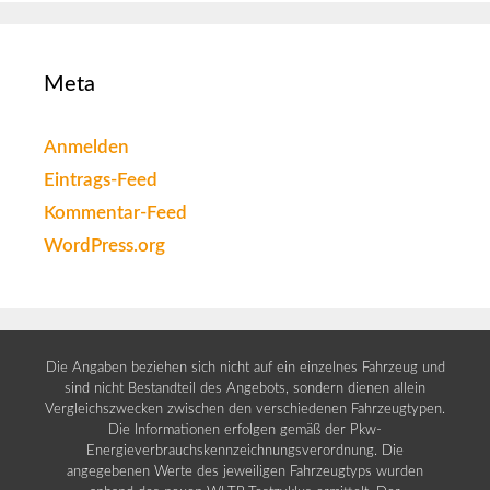
Meta
Anmelden
Eintrags-Feed
Kommentar-Feed
WordPress.org
Die Angaben beziehen sich nicht auf ein einzelnes Fahrzeug und
sind nicht Bestandteil des Angebots, sondern dienen allein
Vergleichszwecken zwischen den verschiedenen Fahrzeugtypen.
Die Informationen erfolgen gemäß der Pkw-
Energieverbrauchskennzeichnungsverordnung. Die
angegebenen Werte des jeweiligen Fahrzeugtyps wurden