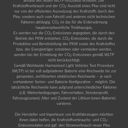
anhand des neuen WLTP-Testzyklus ermittelt. Der
Kraftstoffverbrauch und der CO
-Ausstoß eines Pkw sind nicht
2
nur von der effizienten Ausnutzung des Kraftstoffs durch den
Pkw, sondern auch vom Fahrstil und anderen nicht technischen
Faktoren abhängig. CO
ist das für die Erderwärmung
2
hauptverantwortliche Treibhausgas.
Es werden nur die CO
-Emissionen angegeben, die durch den
2
Betrieb des PKW entstehen. CO
-Emissionen, die durch die
2
Produktion und Bereitstellung des PKW sowie des Kraftstoffes
bzw. der Energieträger entstehen oder vermieden werden,
werden bei der Ermittlung der CO
-Emissionen gemäß WLTP
2
nicht berücksichtigt.
Gemäß Worldwide Harmonised Light Vehicles Test Procedure
(WLTP) ist bei voll aufgeladener Batterie eine Reichweite bis zur
genannten, zertifizierten elektrischen Reichweite – je nach
vorhandener Serien- und Batterie-Konfiguration – möglich. Die
tatsächliche Reichweite kann aufgrund unterschiedlicher Faktoren
(z.B. Wetterbedingungen, Fahrverhalten, Streckenprofil,
Fahrzeugzustand, Alter und Zustand der Lithium-Ionen-Batterie)
variieren.
Die Hersteller und Importeure von Kraftfahrzeugen möchten
Ihnen dabei helfen, die Kraftstoffverbrauchs- und CO
-
2
Emissionsdaten und ggf. den Stromverbrauch neuer Pkw