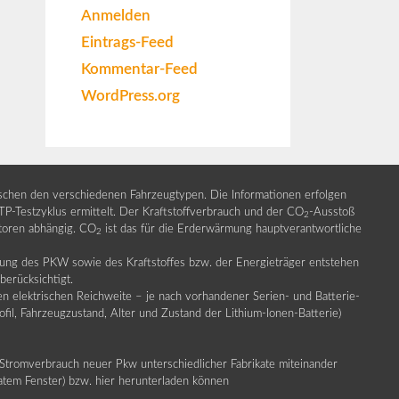
Anmelden
Eintrags-Feed
Kommentar-Feed
WordPress.org
ischen den verschiedenen Fahrzeugtypen. Die Informationen erfolgen
Testzyklus ermittelt. Der Kraftstoffverbrauch und der CO
-Ausstoß
2
ktoren abhängig. CO
ist das für die Erderwärmung hauptverantwortliche
2
llung des PKW sowie des Kraftstoffes bzw. der Energieträger entstehen
erücksichtigt.
en elektrischen Reichweite – je nach vorhandener Serien- und Batterie-
fil, Fahrzeugzustand, Alter und Zustand der Lithium-Ionen-Batterie)
Stromverbrauch neuer Pkw unterschiedlicher Fabrikate miteinander
ratem Fenster) bzw. hier herunterladen können