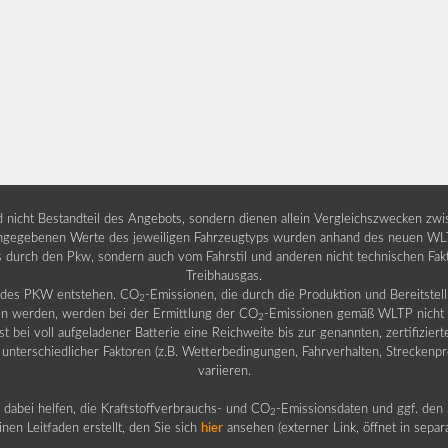
nd nicht Bestandteil des Angebots, sondern dienen allein Vergleichszwecken zw
egebenen Werte des jeweiligen Fahrzeugtyps wurden anhand des neuen WLTP-
fs durch den Pkw, sondern auch vom Fahrstil und anderen nicht technischen Fa
Treibhausgas.
b des PKW entstehen. CO
-Emissionen, die durch die Produktion und Bereitste
2
n werden, werden bei der Ermittlung der CO
-Emissionen gemäß WLTP nicht b
2
ei voll aufgeladener Batterie eine Reichweite bis zur genannten, zertifiziert
 unterschiedlicher Faktoren (z.B. Wetterbedingungen, Fahrverhalten, Streckenpro
variieren.
dabei helfen, die Kraftstoffverbrauchs- und CO
-Emissionsdaten und ggf. den 
2
nen Leitfaden erstellt, den Sie sich
hier
ansehen (externer Link, öffnet in sepa