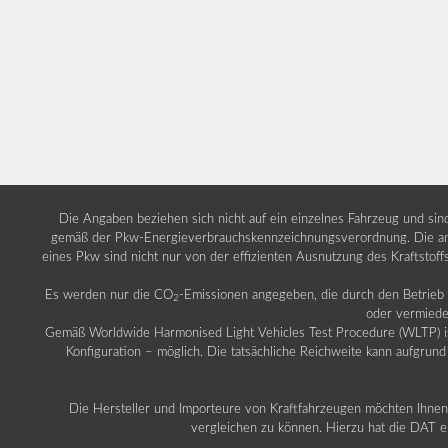
Die Angaben beziehen sich nicht auf ein einzelnes Fahrzeug und si
gemäß der Pkw-Energieverbrauchskennzeichnungsverordnung. Die ang
eines Pkw sind nicht nur von der effizienten Ausnutzung des Kraftstof
Es werden nur die CO
-Emissionen angegeben, die durch den Betrie
2
oder vermiede
Gemäß Worldwide Harmonised Light Vehicles Test Procedure (WLTP) ist b
Konfiguration – möglich. Die tatsächliche Reichweite kann aufgrund
Die Hersteller und Importeure von Kraftfahrzeugen möchten Ihnen 
vergleichen zu können. Hierzu hat die DAT ei