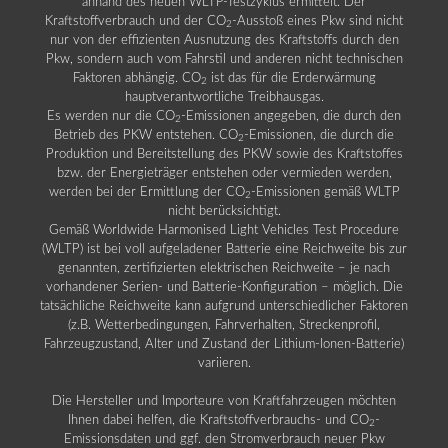
anhand des neuen WLTP-Testzyklus ermittelt. Der
Kraftstoffverbrauch und der CO
-Ausstoß eines Pkw sind nicht
2
nur von der effizienten Ausnutzung des Kraftstoffs durch den
Pkw, sondern auch vom Fahrstil und anderen nicht technischen
Faktoren abhängig. CO
ist das für die Erderwärmung
2
hauptverantwortliche Treibhausgas.
Es werden nur die CO
-Emissionen angegeben, die durch den
2
Betrieb des PKW entstehen. CO
-Emissionen, die durch die
2
Produktion und Bereitstellung des PKW sowie des Kraftstoffes
bzw. der Energieträger entstehen oder vermieden werden,
werden bei der Ermittlung der CO
-Emissionen gemäß WLTP
2
nicht berücksichtigt.
Gemäß Worldwide Harmonised Light Vehicles Test Procedure
(WLTP) ist bei voll aufgeladener Batterie eine Reichweite bis zur
genannten, zertifizierten elektrischen Reichweite – je nach
vorhandener Serien- und Batterie-Konfiguration – möglich. Die
tatsächliche Reichweite kann aufgrund unterschiedlicher Faktoren
(z.B. Wetterbedingungen, Fahrverhalten, Streckenprofil,
Fahrzeugzustand, Alter und Zustand der Lithium-Ionen-Batterie)
variieren.
Die Hersteller und Importeure von Kraftfahrzeugen möchten
Ihnen dabei helfen, die Kraftstoffverbrauchs- und CO
-
2
Emissionsdaten und ggf. den Stromverbrauch neuer Pkw