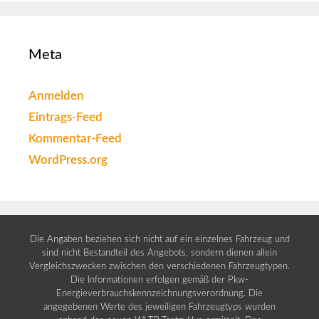
Meta
Anmelden
Eintrags-Feed
Kommentar-Feed
WordPress.org
Die Angaben beziehen sich nicht auf ein einzelnes Fahrzeug und
sind nicht Bestandteil des Angebots, sondern dienen allein
Vergleichszwecken zwischen den verschiedenen Fahrzeugtypen.
Die Informationen erfolgen gemäß der Pkw-
Energieverbrauchskennzeichnungsverordnung. Die
angegebenen Werte des jeweiligen Fahrzeugtyps wurden