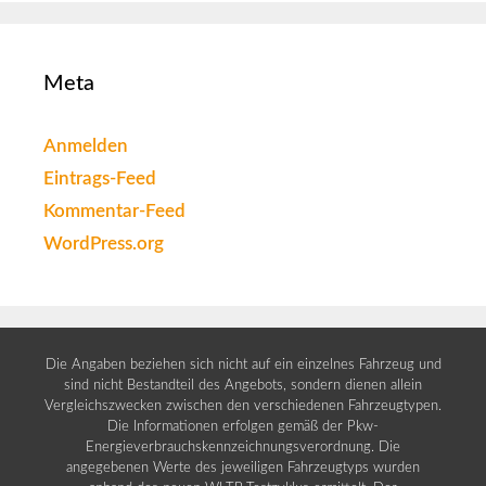
Meta
Anmelden
Eintrags-Feed
Kommentar-Feed
WordPress.org
Die Angaben beziehen sich nicht auf ein einzelnes Fahrzeug und
sind nicht Bestandteil des Angebots, sondern dienen allein
Vergleichszwecken zwischen den verschiedenen Fahrzeugtypen.
Die Informationen erfolgen gemäß der Pkw-
Energieverbrauchskennzeichnungsverordnung. Die
angegebenen Werte des jeweiligen Fahrzeugtyps wurden