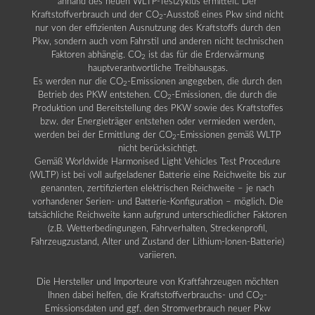
anhand des neuen WLTP-Testzyklus ermittelt. Der
Kraftstoffverbrauch und der CO
-Ausstoß eines Pkw sind nicht
2
nur von der effizienten Ausnutzung des Kraftstoffs durch den
Pkw, sondern auch vom Fahrstil und anderen nicht technischen
Faktoren abhängig. CO
ist das für die Erderwärmung
2
hauptverantwortliche Treibhausgas.
Es werden nur die CO
-Emissionen angegeben, die durch den
2
Betrieb des PKW entstehen. CO
-Emissionen, die durch die
2
Produktion und Bereitstellung des PKW sowie des Kraftstoffes
bzw. der Energieträger entstehen oder vermieden werden,
werden bei der Ermittlung der CO
-Emissionen gemäß WLTP
2
nicht berücksichtigt.
Gemäß Worldwide Harmonised Light Vehicles Test Procedure
(WLTP) ist bei voll aufgeladener Batterie eine Reichweite bis zur
genannten, zertifizierten elektrischen Reichweite – je nach
vorhandener Serien- und Batterie-Konfiguration – möglich. Die
tatsächliche Reichweite kann aufgrund unterschiedlicher Faktoren
(z.B. Wetterbedingungen, Fahrverhalten, Streckenprofil,
Fahrzeugzustand, Alter und Zustand der Lithium-Ionen-Batterie)
variieren.
Die Hersteller und Importeure von Kraftfahrzeugen möchten
Ihnen dabei helfen, die Kraftstoffverbrauchs- und CO
-
2
Emissionsdaten und ggf. den Stromverbrauch neuer Pkw