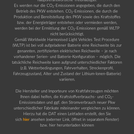
hauptverantwortliche Treibhausgas.
Es werden nur die CO
-Emissionen angegeben, die durch den
2
Betrieb des PKW entstehen. CO
-Emissionen, die durch die
2
Produktion und Bereitstellung des PKW sowie des Kraftstoffes
bzw. der Energieträger entstehen oder vermieden werden,
werden bei der Ermittlung der CO
-Emissionen gemäß WLTP
2
nicht berücksichtigt.
Gemäß Worldwide Harmonised Light Vehicles Test Procedure
(WLTP) ist bei voll aufgeladener Batterie eine Reichweite bis zur
genannten, zertifizierten elektrischen Reichweite – je nach
vorhandener Serien- und Batterie-Konfiguration – möglich. Die
tatsächliche Reichweite kann aufgrund unterschiedlicher Faktoren
(z.B. Wetterbedingungen, Fahrverhalten, Streckenprofil,
Fahrzeugzustand, Alter und Zustand der Lithium-Ionen-Batterie)
variieren.
Die Hersteller und Importeure von Kraftfahrzeugen möchten
Ihnen dabei helfen, die Kraftstoffverbrauchs- und CO
-
2
Emissionsdaten und ggf. den Stromverbrauch neuer Pkw
unterschiedlicher Fabrikate miteinander vergleichen zu können.
Hierzu hat die DAT einen Leitfaden erstellt, den Sie
sich
hier
ansehen (externer Link, öffnet in separatem Fenster)
bzw. hier herunterladen können