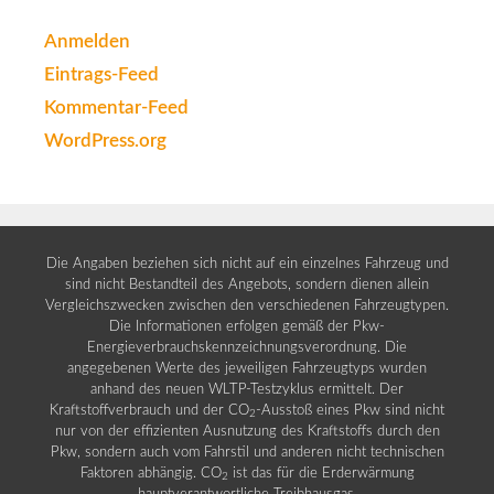
Anmelden
Eintrags-Feed
Kommentar-Feed
WordPress.org
Die Angaben beziehen sich nicht auf ein einzelnes Fahrzeug und
sind nicht Bestandteil des Angebots, sondern dienen allein
Vergleichszwecken zwischen den verschiedenen Fahrzeugtypen.
Die Informationen erfolgen gemäß der Pkw-
Energieverbrauchskennzeichnungsverordnung. Die
angegebenen Werte des jeweiligen Fahrzeugtyps wurden
anhand des neuen WLTP-Testzyklus ermittelt. Der
Kraftstoffverbrauch und der CO
-Ausstoß eines Pkw sind nicht
2
nur von der effizienten Ausnutzung des Kraftstoffs durch den
Pkw, sondern auch vom Fahrstil und anderen nicht technischen
Faktoren abhängig. CO
ist das für die Erderwärmung
2