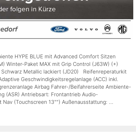
biente HYPE BLUE mit Advanced Comfort Sitzen
M) Winter-Paket MAX mit Grip Control (J63W) (+)
 Schwarz Metallic lackiert (JD20) Reifenreperaturkit
Adaptive Geschwindigkeitsregelanlage (ACC) inkl.
enzeranlage Airbag Fahrer-/Beifahrerseite Ambiente-
g (ASR) Antriebsart: Frontantrieb Audio-
t Nav (Touchscreen 13"") Außenausstattung: …