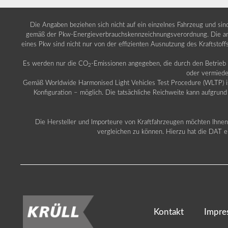
Die Angaben beziehen sich nicht auf ein einzelnes Fahrzeug und si
gemäß der Pkw-Energieverbrauchskennzeichnungsverordnung. Die ang
eines Pkw sind nicht nur von der effizienten Ausnutzung des Kraftstof
Es werden nur die CO
-Emissionen angegeben, die durch den Betrie
2
oder vermiede
Gemäß Worldwide Harmonised Light Vehicles Test Procedure (WLTP) ist b
Konfiguration – möglich. Die tatsächliche Reichweite kann aufgrund
Die Hersteller und Importeure von Kraftfahrzeugen möchten Ihnen 
vergleichen zu können. Hierzu hat die DAT ei
Kontakt
Impre