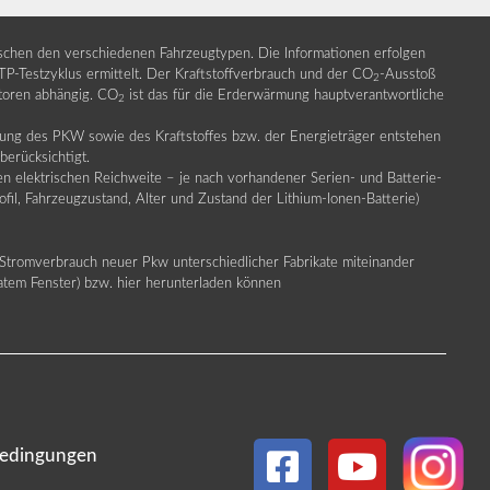
ischen den verschiedenen Fahrzeugtypen. Die Informationen erfolgen
Testzyklus ermittelt. Der Kraftstoffverbrauch und der CO
-Ausstoß
2
ktoren abhängig. CO
ist das für die Erderwärmung hauptverantwortliche
2
llung des PKW sowie des Kraftstoffes bzw. der Energieträger entstehen
erücksichtigt.
en elektrischen Reichweite – je nach vorhandener Serien- und Batterie-
fil, Fahrzeugzustand, Alter und Zustand der Lithium-Ionen-Batterie)
Stromverbrauch neuer Pkw unterschiedlicher Fabrikate miteinander
ratem Fenster) bzw. hier herunterladen können
edingungen