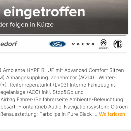
V) Ambiente HYPE BLUE mit Advanced Comfort Sitzen
CFM) Anhängekupplung. abnehmbar (AQ14) Winter-
+) Reifenreperaturkit (LV03) Interne Fahrzeugnr.:
egelanlage (ACC) inkl. Stop&Go und
Airbag Fahrer-/Beifahrerseite Ambiente-Beleuchtung
iebsart: Frontantrieb Audio-Navigationssystem: Citroen
ßenausstattung: Farbclips in Pure Black …
Weiterlesen