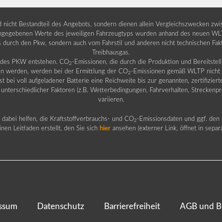
nd nicht Bestandteil des Angebots, sondern dienen allein Vergleichszwecken zw
egebenen Werte des jeweiligen Fahrzeugtyps wurden anhand des neuen WLTP-
fs durch den Pkw, sondern auch vom Fahrstil und anderen nicht technischen Fa
Treibhausgas.
b des PKW entstehen. CO
-Emissionen, die durch die Produktion und Bereitste
2
n werden, werden bei der Ermittlung der CO
-Emissionen gemäß WLTP nicht b
2
ei voll aufgeladener Batterie eine Reichweite bis zur genannten, zertifiziert
 unterschiedlicher Faktoren (z.B. Wetterbedingungen, Fahrverhalten, Streckenpro
variieren.
dabei helfen, die Kraftstoffverbrauchs- und CO
-Emissionsdaten und ggf. den 
2
nen Leitfaden erstellt, den Sie sich
hier
ansehen (externer Link, öffnet in sepa
ssum
Datenschutz
Barrierefreiheit
AGB und B