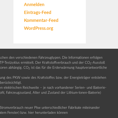
Anmelden
Eintrags-Feed
Kommentar-Feed
WordPress.org
ischen den verschiedenen Fahrzeugtypen. Die Informationen erfolgen
Testzyklus ermittelt. Der Kraftstoffverbrauch und der CO
-Ausstoß
2
ktoren abhängig. CO
ist das für die Erderwärmung hauptverantwortliche
2
llung des PKW sowie des Kraftstoffes bzw. der Energieträger entstehen
erücksichtigt.
en elektrischen Reichweite – je nach vorhandener Serien- und Batterie-
fil, Fahrzeugzustand, Alter und Zustand der Lithium-Ionen-Batterie)
Stromverbrauch neuer Pkw unterschiedlicher Fabrikate miteinander
ratem Fenster) bzw. hier herunterladen können