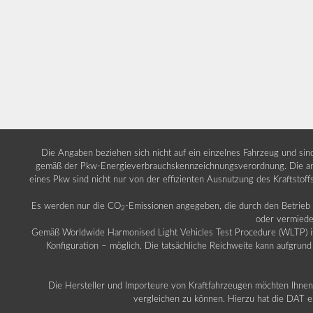
Die Angaben beziehen sich nicht auf ein einzelnes Fahrzeug und si
gemäß der Pkw-Energieverbrauchskennzeichnungsverordnung. Die ang
eines Pkw sind nicht nur von der effizienten Ausnutzung des Kraftstof
Es werden nur die CO
-Emissionen angegeben, die durch den Betrie
2
oder vermiede
Gemäß Worldwide Harmonised Light Vehicles Test Procedure (WLTP) ist b
Konfiguration – möglich. Die tatsächliche Reichweite kann aufgrund
Die Hersteller und Importeure von Kraftfahrzeugen möchten Ihnen 
vergleichen zu können. Hierzu hat die DAT ei