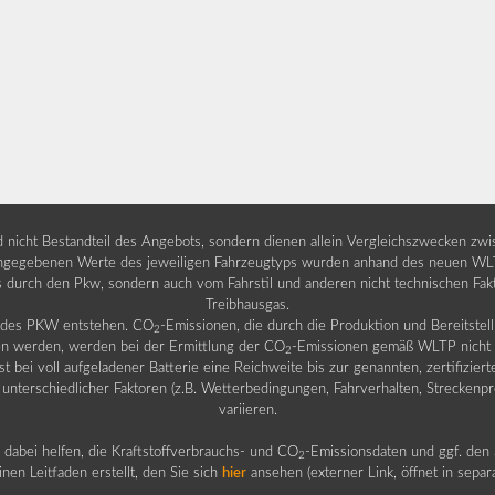
nd nicht Bestandteil des Angebots, sondern dienen allein Vergleichszwecken zw
egebenen Werte des jeweiligen Fahrzeugtyps wurden anhand des neuen WLTP-
fs durch den Pkw, sondern auch vom Fahrstil und anderen nicht technischen Fa
Treibhausgas.
b des PKW entstehen. CO
-Emissionen, die durch die Produktion und Bereitste
2
n werden, werden bei der Ermittlung der CO
-Emissionen gemäß WLTP nicht b
2
ei voll aufgeladener Batterie eine Reichweite bis zur genannten, zertifiziert
 unterschiedlicher Faktoren (z.B. Wetterbedingungen, Fahrverhalten, Streckenpro
variieren.
dabei helfen, die Kraftstoffverbrauchs- und CO
-Emissionsdaten und ggf. den 
2
nen Leitfaden erstellt, den Sie sich
hier
ansehen (externer Link, öffnet in sepa