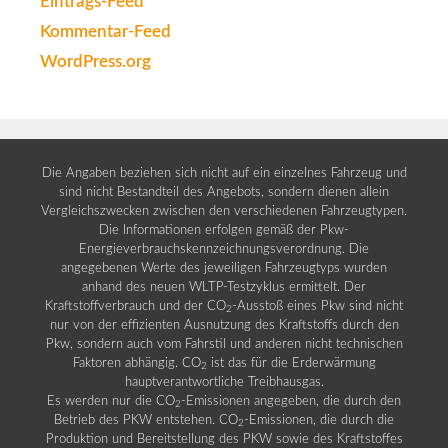
Eintrags-Feed
Kommentar-Feed
WordPress.org
Die Angaben beziehen sich nicht auf ein einzelnes Fahrzeug und
sind nicht Bestandteil des Angebots, sondern dienen allein
Vergleichszwecken zwischen den verschiedenen Fahrzeugtypen.
Die Informationen erfolgen gemäß der Pkw-
Energieverbrauchskennzeichnungsverordnung. Die
angegebenen Werte des jeweiligen Fahrzeugtyps wurden
anhand des neuen WLTP-Testzyklus ermittelt. Der
Kraftstoffverbrauch und der CO
-Ausstoß eines Pkw sind nicht
2
nur von der effizienten Ausnutzung des Kraftstoffs durch den
Pkw, sondern auch vom Fahrstil und anderen nicht technischen
Faktoren abhängig. CO
ist das für die Erderwärmung
2
hauptverantwortliche Treibhausgas.
Es werden nur die CO
-Emissionen angegeben, die durch den
2
Betrieb des PKW entstehen. CO
-Emissionen, die durch die
2
Produktion und Bereitstellung des PKW sowie des Kraftstoffes