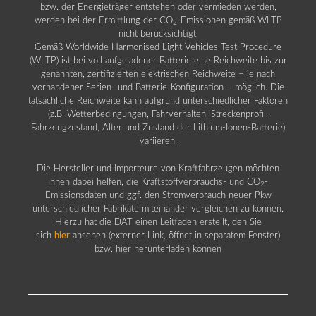
bzw. der Energieträger entstehen oder vermieden werden,
werden bei der Ermittlung der CO
-Emissionen gemäß WLTP
2
nicht berücksichtigt.
Gemäß Worldwide Harmonised Light Vehicles Test Procedure
(WLTP) ist bei voll aufgeladener Batterie eine Reichweite bis zur
genannten, zertifizierten elektrischen Reichweite – je nach
vorhandener Serien- und Batterie-Konfiguration – möglich. Die
tatsächliche Reichweite kann aufgrund unterschiedlicher Faktoren
(z.B. Wetterbedingungen, Fahrverhalten, Streckenprofil,
Fahrzeugzustand, Alter und Zustand der Lithium-Ionen-Batterie)
variieren.
Die Hersteller und Importeure von Kraftfahrzeugen möchten
Ihnen dabei helfen, die Kraftstoffverbrauchs- und CO
-
2
Emissionsdaten und ggf. den Stromverbrauch neuer Pkw
unterschiedlicher Fabrikate miteinander vergleichen zu können.
Hierzu hat die DAT einen Leitfaden erstellt, den Sie
sich
hier
ansehen (externer Link, öffnet in separatem Fenster)
bzw. hier herunterladen können