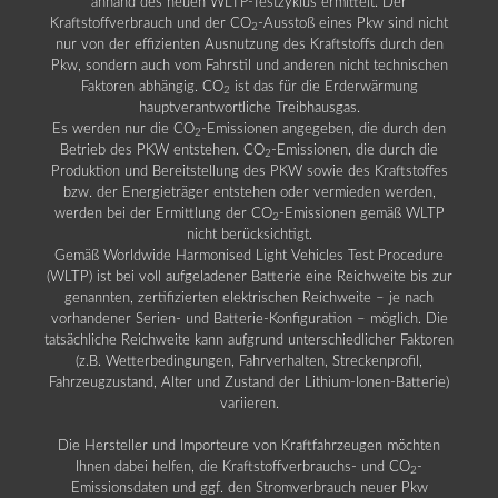
anhand des neuen WLTP-Testzyklus ermittelt. Der
Kraftstoffverbrauch und der CO
-Ausstoß eines Pkw sind nicht
2
nur von der effizienten Ausnutzung des Kraftstoffs durch den
Pkw, sondern auch vom Fahrstil und anderen nicht technischen
Faktoren abhängig. CO
ist das für die Erderwärmung
2
hauptverantwortliche Treibhausgas.
Es werden nur die CO
-Emissionen angegeben, die durch den
2
Betrieb des PKW entstehen. CO
-Emissionen, die durch die
2
Produktion und Bereitstellung des PKW sowie des Kraftstoffes
bzw. der Energieträger entstehen oder vermieden werden,
werden bei der Ermittlung der CO
-Emissionen gemäß WLTP
2
nicht berücksichtigt.
Gemäß Worldwide Harmonised Light Vehicles Test Procedure
(WLTP) ist bei voll aufgeladener Batterie eine Reichweite bis zur
genannten, zertifizierten elektrischen Reichweite – je nach
vorhandener Serien- und Batterie-Konfiguration – möglich. Die
tatsächliche Reichweite kann aufgrund unterschiedlicher Faktoren
(z.B. Wetterbedingungen, Fahrverhalten, Streckenprofil,
Fahrzeugzustand, Alter und Zustand der Lithium-Ionen-Batterie)
variieren.
Die Hersteller und Importeure von Kraftfahrzeugen möchten
Ihnen dabei helfen, die Kraftstoffverbrauchs- und CO
-
2
Emissionsdaten und ggf. den Stromverbrauch neuer Pkw