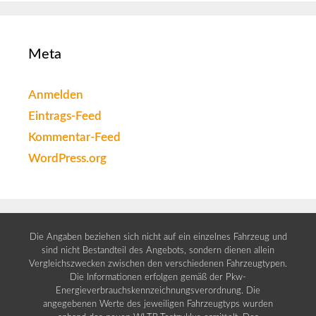
Meta
Anmelden
Eintrags-Feed
Kommentar-Feed
WordPress.org
Die Angaben beziehen sich nicht auf ein einzelnes Fahrzeug und
sind nicht Bestandteil des Angebots, sondern dienen allein
Vergleichszwecken zwischen den verschiedenen Fahrzeugtypen.
Die Informationen erfolgen gemäß der Pkw-
Energieverbrauchskennzeichnungsverordnung. Die
angegebenen Werte des jeweiligen Fahrzeugtyps wurden