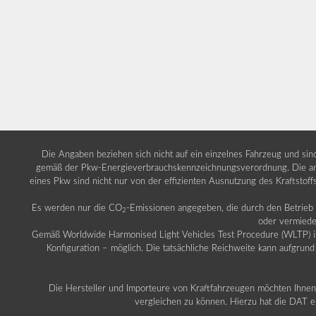
Die Angaben beziehen sich nicht auf ein einzelnes Fahrzeug und si
gemäß der Pkw-Energieverbrauchskennzeichnungsverordnung. Die ang
eines Pkw sind nicht nur von der effizienten Ausnutzung des Kraftstof
Es werden nur die CO
-Emissionen angegeben, die durch den Betrie
2
oder vermiede
Gemäß Worldwide Harmonised Light Vehicles Test Procedure (WLTP) ist b
Konfiguration – möglich. Die tatsächliche Reichweite kann aufgrund
Die Hersteller und Importeure von Kraftfahrzeugen möchten Ihnen 
vergleichen zu können. Hierzu hat die DAT ei