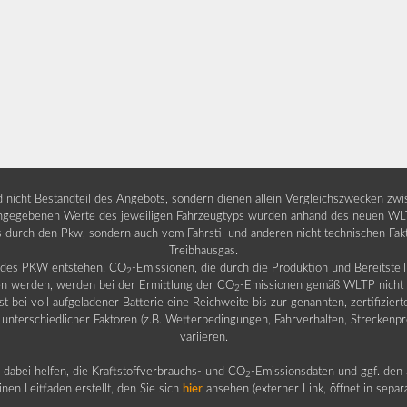
nd nicht Bestandteil des Angebots, sondern dienen allein Vergleichszwecken zw
egebenen Werte des jeweiligen Fahrzeugtyps wurden anhand des neuen WLTP-
fs durch den Pkw, sondern auch vom Fahrstil und anderen nicht technischen Fa
Treibhausgas.
b des PKW entstehen. CO
-Emissionen, die durch die Produktion und Bereitste
2
n werden, werden bei der Ermittlung der CO
-Emissionen gemäß WLTP nicht b
2
ei voll aufgeladener Batterie eine Reichweite bis zur genannten, zertifiziert
 unterschiedlicher Faktoren (z.B. Wetterbedingungen, Fahrverhalten, Streckenpro
variieren.
dabei helfen, die Kraftstoffverbrauchs- und CO
-Emissionsdaten und ggf. den 
2
nen Leitfaden erstellt, den Sie sich
hier
ansehen (externer Link, öffnet in sepa