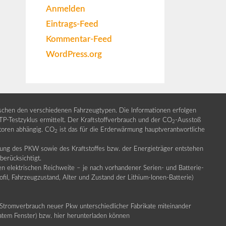
Anmelden
Eintrags-Feed
Kommentar-Feed
WordPress.org
ischen den verschiedenen Fahrzeugtypen. Die Informationen erfolgen
Testzyklus ermittelt. Der Kraftstoffverbrauch und der CO
-Ausstoß
2
ktoren abhängig. CO
ist das für die Erderwärmung hauptverantwortliche
2
llung des PKW sowie des Kraftstoffes bzw. der Energieträger entstehen
erücksichtigt.
en elektrischen Reichweite – je nach vorhandener Serien- und Batterie-
fil, Fahrzeugzustand, Alter und Zustand der Lithium-Ionen-Batterie)
Stromverbrauch neuer Pkw unterschiedlicher Fabrikate miteinander
ratem Fenster) bzw. hier herunterladen können