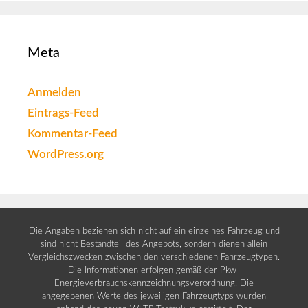
Meta
Anmelden
Eintrags-Feed
Kommentar-Feed
WordPress.org
Die Angaben beziehen sich nicht auf ein einzelnes Fahrzeug und
sind nicht Bestandteil des Angebots, sondern dienen allein
Vergleichszwecken zwischen den verschiedenen Fahrzeugtypen.
Die Informationen erfolgen gemäß der Pkw-
Energieverbrauchskennzeichnungsverordnung. Die
angegebenen Werte des jeweiligen Fahrzeugtyps wurden