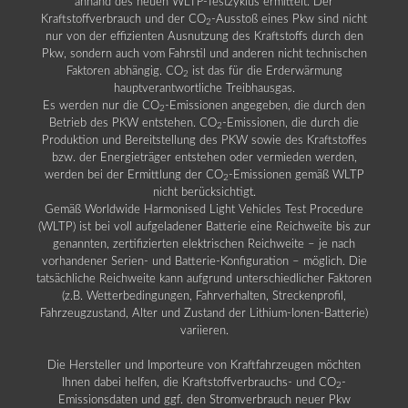
anhand des neuen WLTP-Testzyklus ermittelt. Der
Kraftstoffverbrauch und der CO
-Ausstoß eines Pkw sind nicht
2
nur von der effizienten Ausnutzung des Kraftstoffs durch den
Pkw, sondern auch vom Fahrstil und anderen nicht technischen
Faktoren abhängig. CO
ist das für die Erderwärmung
2
hauptverantwortliche Treibhausgas.
Es werden nur die CO
-Emissionen angegeben, die durch den
2
Betrieb des PKW entstehen. CO
-Emissionen, die durch die
2
Produktion und Bereitstellung des PKW sowie des Kraftstoffes
bzw. der Energieträger entstehen oder vermieden werden,
werden bei der Ermittlung der CO
-Emissionen gemäß WLTP
2
nicht berücksichtigt.
Gemäß Worldwide Harmonised Light Vehicles Test Procedure
(WLTP) ist bei voll aufgeladener Batterie eine Reichweite bis zur
genannten, zertifizierten elektrischen Reichweite – je nach
vorhandener Serien- und Batterie-Konfiguration – möglich. Die
tatsächliche Reichweite kann aufgrund unterschiedlicher Faktoren
(z.B. Wetterbedingungen, Fahrverhalten, Streckenprofil,
Fahrzeugzustand, Alter und Zustand der Lithium-Ionen-Batterie)
variieren.
Die Hersteller und Importeure von Kraftfahrzeugen möchten
Ihnen dabei helfen, die Kraftstoffverbrauchs- und CO
-
2
Emissionsdaten und ggf. den Stromverbrauch neuer Pkw