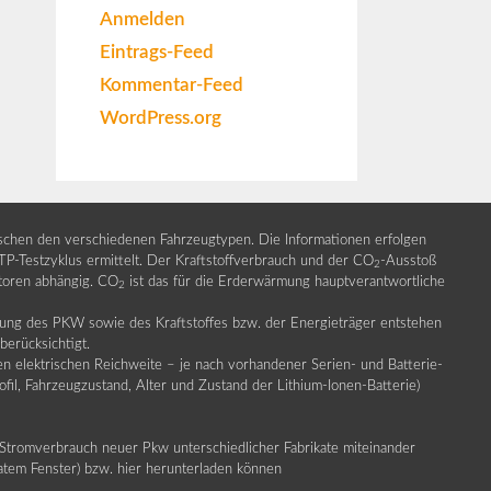
Anmelden
Eintrags-Feed
Kommentar-Feed
WordPress.org
ischen den verschiedenen Fahrzeugtypen. Die Informationen erfolgen
Testzyklus ermittelt. Der Kraftstoffverbrauch und der CO
-Ausstoß
2
ktoren abhängig. CO
ist das für die Erderwärmung hauptverantwortliche
2
llung des PKW sowie des Kraftstoffes bzw. der Energieträger entstehen
erücksichtigt.
en elektrischen Reichweite – je nach vorhandener Serien- und Batterie-
fil, Fahrzeugzustand, Alter und Zustand der Lithium-Ionen-Batterie)
Stromverbrauch neuer Pkw unterschiedlicher Fabrikate miteinander
ratem Fenster) bzw. hier herunterladen können