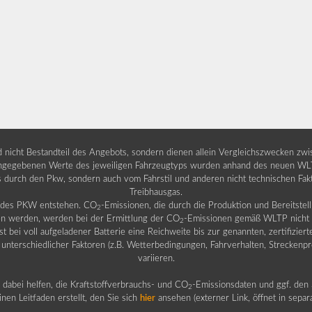
nd nicht Bestandteil des Angebots, sondern dienen allein Vergleichszwecken zw
egebenen Werte des jeweiligen Fahrzeugtyps wurden anhand des neuen WLTP-
fs durch den Pkw, sondern auch vom Fahrstil und anderen nicht technischen Fa
Treibhausgas.
b des PKW entstehen. CO
-Emissionen, die durch die Produktion und Bereitste
2
n werden, werden bei der Ermittlung der CO
-Emissionen gemäß WLTP nicht b
2
ei voll aufgeladener Batterie eine Reichweite bis zur genannten, zertifiziert
 unterschiedlicher Faktoren (z.B. Wetterbedingungen, Fahrverhalten, Streckenpro
variieren.
dabei helfen, die Kraftstoffverbrauchs- und CO
-Emissionsdaten und ggf. den 
2
nen Leitfaden erstellt, den Sie sich
hier
ansehen (externer Link, öffnet in sepa