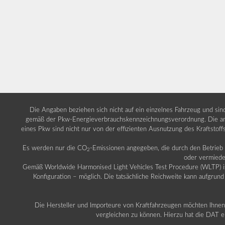
Die Angaben beziehen sich nicht auf ein einzelnes Fahrzeug und si
gemäß der Pkw-Energieverbrauchskennzeichnungsverordnung. Die ang
eines Pkw sind nicht nur von der effizienten Ausnutzung des Kraftstof
Es werden nur die CO
-Emissionen angegeben, die durch den Betrie
2
oder vermiede
Gemäß Worldwide Harmonised Light Vehicles Test Procedure (WLTP) ist b
Konfiguration – möglich. Die tatsächliche Reichweite kann aufgrund
Die Hersteller und Importeure von Kraftfahrzeugen möchten Ihnen 
vergleichen zu können. Hierzu hat die DAT ei