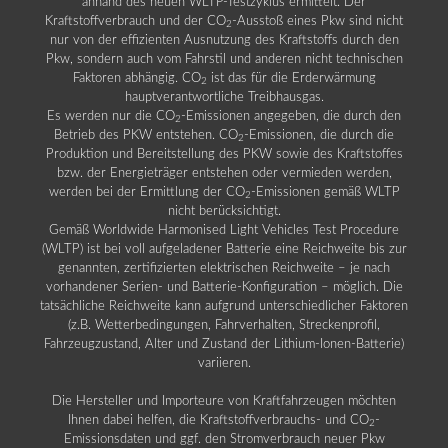
anhand des neuen WLTP-Testzyklus ermittelt. Der
Kraftstoffverbrauch und der CO
-Ausstoß eines Pkw sind nicht
2
nur von der effizienten Ausnutzung des Kraftstoffs durch den
Pkw, sondern auch vom Fahrstil und anderen nicht technischen
Faktoren abhängig. CO
ist das für die Erderwärmung
2
hauptverantwortliche Treibhausgas.
Es werden nur die CO
-Emissionen angegeben, die durch den
2
Betrieb des PKW entstehen. CO
-Emissionen, die durch die
2
Produktion und Bereitstellung des PKW sowie des Kraftstoffes
bzw. der Energieträger entstehen oder vermieden werden,
werden bei der Ermittlung der CO
-Emissionen gemäß WLTP
2
nicht berücksichtigt.
Gemäß Worldwide Harmonised Light Vehicles Test Procedure
(WLTP) ist bei voll aufgeladener Batterie eine Reichweite bis zur
genannten, zertifizierten elektrischen Reichweite – je nach
vorhandener Serien- und Batterie-Konfiguration – möglich. Die
tatsächliche Reichweite kann aufgrund unterschiedlicher Faktoren
(z.B. Wetterbedingungen, Fahrverhalten, Streckenprofil,
Fahrzeugzustand, Alter und Zustand der Lithium-Ionen-Batterie)
variieren.
Die Hersteller und Importeure von Kraftfahrzeugen möchten
Ihnen dabei helfen, die Kraftstoffverbrauchs- und CO
-
2
Emissionsdaten und ggf. den Stromverbrauch neuer Pkw