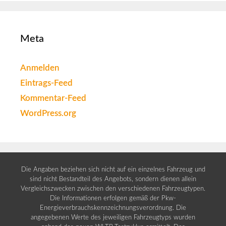
Meta
Anmelden
Eintrags-Feed
Kommentar-Feed
WordPress.org
Die Angaben beziehen sich nicht auf ein einzelnes Fahrzeug und
sind nicht Bestandteil des Angebots, sondern dienen allein
Vergleichszwecken zwischen den verschiedenen Fahrzeugtypen.
Die Informationen erfolgen gemäß der Pkw-
Energieverbrauchskennzeichnungsverordnung. Die
angegebenen Werte des jeweiligen Fahrzeugtyps wurden