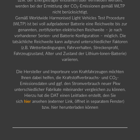
bzw. der Energieträger entstehen oder vermieden werden,
werden bei der Ermittlung der CO
-Emissionen gemäß WLTP
2
nicht berücksichtigt.
Gemäß Worldwide Harmonised Light Vehicles Test Procedure
(WLTP) ist bei voll aufgeladener Batterie eine Reichweite bis zur
genannten, zertifizierten elektrischen Reichweite – je nach
vorhandener Serien- und Batterie-Konfiguration – möglich. Die
tatsächliche Reichweite kann aufgrund unterschiedlicher Faktoren
(z.B. Wetterbedingungen, Fahrverhalten, Streckenprofil,
Fahrzeugzustand, Alter und Zustand der Lithium-Ionen-Batterie)
variieren.
Die Hersteller und Importeure von Kraftfahrzeugen möchten
Ihnen dabei helfen, die Kraftstoffverbrauchs- und CO
-
2
Emissionsdaten und ggf. den Stromverbrauch neuer Pkw
unterschiedlicher Fabrikate miteinander vergleichen zu können.
Hierzu hat die DAT einen Leitfaden erstellt, den Sie
sich
hier
ansehen (externer Link, öffnet in separatem Fenster)
bzw. hier herunterladen können