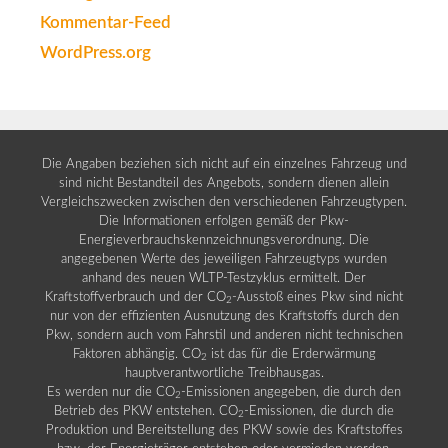
Kommentar-Feed
WordPress.org
Die Angaben beziehen sich nicht auf ein einzelnes Fahrzeug und
sind nicht Bestandteil des Angebots, sondern dienen allein
Vergleichszwecken zwischen den verschiedenen Fahrzeugtypen.
Die Informationen erfolgen gemäß der Pkw-
Energieverbrauchskennzeichnungsverordnung. Die
angegebenen Werte des jeweiligen Fahrzeugtyps wurden
anhand des neuen WLTP-Testzyklus ermittelt. Der
Kraftstoffverbrauch und der CO
-Ausstoß eines Pkw sind nicht
2
nur von der effizienten Ausnutzung des Kraftstoffs durch den
Pkw, sondern auch vom Fahrstil und anderen nicht technischen
Faktoren abhängig. CO
ist das für die Erderwärmung
2
hauptverantwortliche Treibhausgas.
Es werden nur die CO
-Emissionen angegeben, die durch den
2
Betrieb des PKW entstehen. CO
-Emissionen, die durch die
2
Produktion und Bereitstellung des PKW sowie des Kraftstoffes