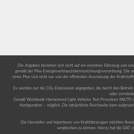
Die Angaben beziehen sich nicht auf ein einzelnes Fahrzeug und si
gemäß der Pkw-Energieverbrauchskennzeichnungsverordnung. Die ang
eines Pkw sind nicht nur von der effizienten Ausnutzung des Kraftstof
Es werden nur die CO
-Emissionen angegeben, die durch den Betrie
2
oder vermiede
Gemäß Worldwide Harmonised Light Vehicles Test Procedure (WLTP) ist b
Konfiguration – möglich. Die tatsächliche Reichweite kann aufgrund
Die Hersteller und Importeure von Kraftfahrzeugen möchten Ihnen 
vergleichen zu können. Hierzu hat die DAT ei