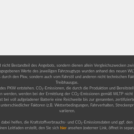
nd nicht Bestandteil des Angebots, sondern dienen allein Vergleichszwecken zw
egebenen Werte des jeweiligen Fahrzeugtyps wurden anhand des neuen WLTP-
fs durch den Pkw, sondern auch vom Fahrstil und anderen nicht technischen Fa
Treibhausgas.
b des PKW entstehen. CO
-Emissionen, die durch die Produktion und Bereitste
2
n werden, werden bei der Ermittlung der CO
-Emissionen gemäß WLTP nicht b
2
ei voll aufgeladener Batterie eine Reichweite bis zur genannten, zertifiziert
 unterschiedlicher Faktoren (z.B. Wetterbedingungen, Fahrverhalten, Streckenpro
variieren.
dabei helfen, die Kraftstoffverbrauchs- und CO
-Emissionsdaten und ggf. den 
2
nen Leitfaden erstellt, den Sie sich
hier
ansehen (externer Link, öffnet in sepa