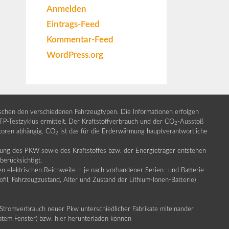
Anmelden
Eintrags-Feed
Kommentar-Feed
WordPress.org
ischen den verschiedenen Fahrzeugtypen. Die Informationen erfolgen
Testzyklus ermittelt. Der Kraftstoffverbrauch und der CO
-Ausstoß
2
ktoren abhängig. CO
ist das für die Erderwärmung hauptverantwortliche
2
llung des PKW sowie des Kraftstoffes bzw. der Energieträger entstehen
erücksichtigt.
en elektrischen Reichweite – je nach vorhandener Serien- und Batterie-
fil, Fahrzeugzustand, Alter und Zustand der Lithium-Ionen-Batterie)
Stromverbrauch neuer Pkw unterschiedlicher Fabrikate miteinander
ratem Fenster) bzw. hier herunterladen können