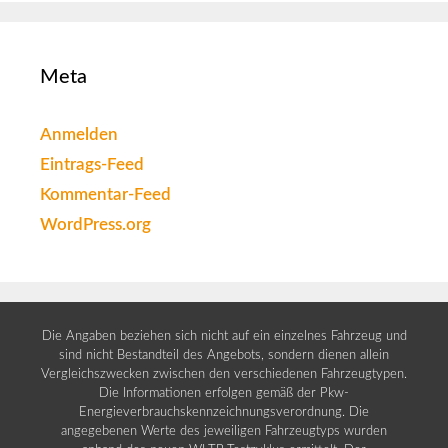
Meta
Anmelden
Eintrags-Feed
Kommentar-Feed
WordPress.org
Die Angaben beziehen sich nicht auf ein einzelnes Fahrzeug und
sind nicht Bestandteil des Angebots, sondern dienen allein
Vergleichszwecken zwischen den verschiedenen Fahrzeugtypen.
Die Informationen erfolgen gemäß der Pkw-
Energieverbrauchskennzeichnungsverordnung. Die
angegebenen Werte des jeweiligen Fahrzeugtyps wurden