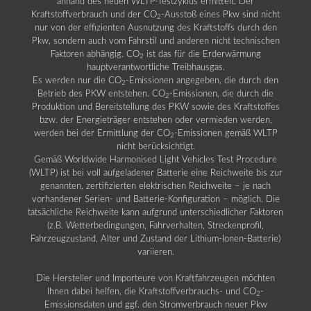
anhand des neuen WLTP-Testzyklus ermittelt. Der
Kraftstoffverbrauch und der CO
-Ausstoß eines Pkw sind nicht
2
nur von der effizienten Ausnutzung des Kraftstoffs durch den
Pkw, sondern auch vom Fahrstil und anderen nicht technischen
Faktoren abhängig. CO
ist das für die Erderwärmung
2
hauptverantwortliche Treibhausgas.
Es werden nur die CO
-Emissionen angegeben, die durch den
2
Betrieb des PKW entstehen. CO
-Emissionen, die durch die
2
Produktion und Bereitstellung des PKW sowie des Kraftstoffes
bzw. der Energieträger entstehen oder vermieden werden,
werden bei der Ermittlung der CO
-Emissionen gemäß WLTP
2
nicht berücksichtigt.
Gemäß Worldwide Harmonised Light Vehicles Test Procedure
(WLTP) ist bei voll aufgeladener Batterie eine Reichweite bis zur
genannten, zertifizierten elektrischen Reichweite – je nach
vorhandener Serien- und Batterie-Konfiguration – möglich. Die
tatsächliche Reichweite kann aufgrund unterschiedlicher Faktoren
(z.B. Wetterbedingungen, Fahrverhalten, Streckenprofil,
Fahrzeugzustand, Alter und Zustand der Lithium-Ionen-Batterie)
variieren.
Die Hersteller und Importeure von Kraftfahrzeugen möchten
Ihnen dabei helfen, die Kraftstoffverbrauchs- und CO
-
2
Emissionsdaten und ggf. den Stromverbrauch neuer Pkw