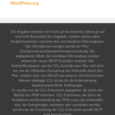
WordPress.org
Die Angaben beziehen sich nicht auf ein einzelnes Fahrzeug und
sind nicht Bestandteil des Angebots, sondern dienen allein
Vergleichszwecken zwischen den verschiedenen Fahrzeugtypen.
Die Informationen erfolgen gemäß der Pkw-
Energieverbrauchskennzeichnungsverordnung. Die
angegebenen Werte des jeweiligen Fahrzeugtyps wurden
anhand des neuen WLTP-Testzyklus ermittelt. Der
Kraftstoffverbrauch und der CO
-Ausstoß eines Pkw sind nicht
2
nur von der effizienten Ausnutzung des Kraftstoffs durch den
Pkw, sondern auch vom Fahrstil und anderen nicht technischen
Faktoren abhängig. CO
ist das für die Erderwärmung
2
hauptverantwortliche Treibhausgas.
Es werden nur die CO
-Emissionen angegeben, die durch den
2
Betrieb des PKW entstehen. CO
-Emissionen, die durch die
2
Produktion und Bereitstellung des PKW sowie des Kraftstoffes
bzw. der Energieträger entstehen oder vermieden werden,
werden bei der Ermittlung der CO
-Emissionen gemäß WLTP
2
nicht berücksichtigt.