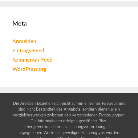
Meta
Anmelden
Eintrags-Feed
Kommentar-Feed
WordPress.org
Die Angaben beziehen sich nicht auf ein einzelnes Fahrzeug und
sind nicht Bestandteil des Angebots, sondern dienen allein
Vergleichszwecken zwischen den verschiedenen Fahrzeugtypen.
Die Informationen erfolgen gemäß der Pkw-
Energieverbrauchskennzeichnungsverordnung. Die
angegebenen Werte des jeweiligen Fahrzeugtyps wurden