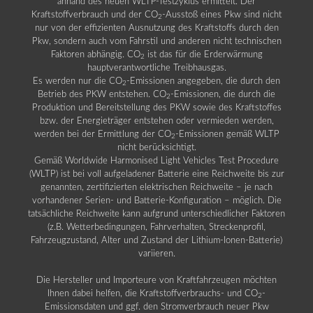
anhand des neuen WLTP-Testzyklus ermittelt. Der
Kraftstoffverbrauch und der CO
-Ausstoß eines Pkw sind nicht
2
nur von der effizienten Ausnutzung des Kraftstoffs durch den
Pkw, sondern auch vom Fahrstil und anderen nicht technischen
Faktoren abhängig. CO
ist das für die Erderwärmung
2
hauptverantwortliche Treibhausgas.
Es werden nur die CO
-Emissionen angegeben, die durch den
2
Betrieb des PKW entstehen. CO
-Emissionen, die durch die
2
Produktion und Bereitstellung des PKW sowie des Kraftstoffes
bzw. der Energieträger entstehen oder vermieden werden,
werden bei der Ermittlung der CO
-Emissionen gemäß WLTP
2
nicht berücksichtigt.
Gemäß Worldwide Harmonised Light Vehicles Test Procedure
(WLTP) ist bei voll aufgeladener Batterie eine Reichweite bis zur
genannten, zertifizierten elektrischen Reichweite – je nach
vorhandener Serien- und Batterie-Konfiguration – möglich. Die
tatsächliche Reichweite kann aufgrund unterschiedlicher Faktoren
(z.B. Wetterbedingungen, Fahrverhalten, Streckenprofil,
Fahrzeugzustand, Alter und Zustand der Lithium-Ionen-Batterie)
variieren.
Die Hersteller und Importeure von Kraftfahrzeugen möchten
Ihnen dabei helfen, die Kraftstoffverbrauchs- und CO
-
2
Emissionsdaten und ggf. den Stromverbrauch neuer Pkw