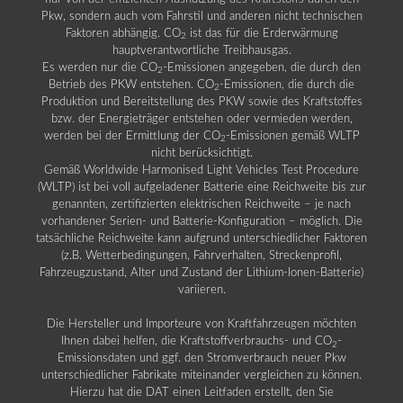
Pkw, sondern auch vom Fahrstil und anderen nicht technischen
Faktoren abhängig. CO
ist das für die Erderwärmung
2
hauptverantwortliche Treibhausgas.
Es werden nur die CO
-Emissionen angegeben, die durch den
2
Betrieb des PKW entstehen. CO
-Emissionen, die durch die
2
Produktion und Bereitstellung des PKW sowie des Kraftstoffes
bzw. der Energieträger entstehen oder vermieden werden,
werden bei der Ermittlung der CO
-Emissionen gemäß WLTP
2
nicht berücksichtigt.
Gemäß Worldwide Harmonised Light Vehicles Test Procedure
(WLTP) ist bei voll aufgeladener Batterie eine Reichweite bis zur
genannten, zertifizierten elektrischen Reichweite – je nach
vorhandener Serien- und Batterie-Konfiguration – möglich. Die
tatsächliche Reichweite kann aufgrund unterschiedlicher Faktoren
(z.B. Wetterbedingungen, Fahrverhalten, Streckenprofil,
Fahrzeugzustand, Alter und Zustand der Lithium-Ionen-Batterie)
variieren.
Die Hersteller und Importeure von Kraftfahrzeugen möchten
Ihnen dabei helfen, die Kraftstoffverbrauchs- und CO
-
2
Emissionsdaten und ggf. den Stromverbrauch neuer Pkw
unterschiedlicher Fabrikate miteinander vergleichen zu können.
Hierzu hat die DAT einen Leitfaden erstellt, den Sie