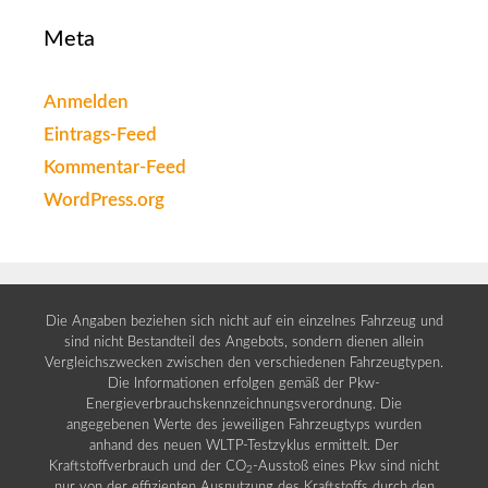
Meta
Anmelden
Eintrags-Feed
Kommentar-Feed
WordPress.org
Die Angaben beziehen sich nicht auf ein einzelnes Fahrzeug und
sind nicht Bestandteil des Angebots, sondern dienen allein
Vergleichszwecken zwischen den verschiedenen Fahrzeugtypen.
Die Informationen erfolgen gemäß der Pkw-
Energieverbrauchskennzeichnungsverordnung. Die
angegebenen Werte des jeweiligen Fahrzeugtyps wurden
anhand des neuen WLTP-Testzyklus ermittelt. Der
Kraftstoffverbrauch und der CO
-Ausstoß eines Pkw sind nicht
2
nur von der effizienten Ausnutzung des Kraftstoffs durch den