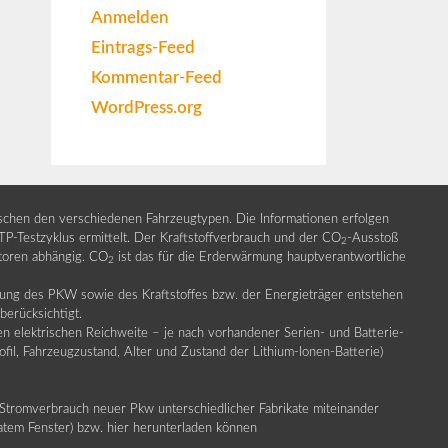
Anmelden
Eintrags-Feed
Kommentar-Feed
WordPress.org
ischen den verschiedenen Fahrzeugtypen. Die Informationen erfolgen
Testzyklus ermittelt. Der Kraftstoffverbrauch und der CO
-Ausstoß
2
ktoren abhängig. CO
ist das für die Erderwärmung hauptverantwortliche
2
llung des PKW sowie des Kraftstoffes bzw. der Energieträger entstehen
erücksichtigt.
en elektrischen Reichweite – je nach vorhandener Serien- und Batterie-
fil, Fahrzeugzustand, Alter und Zustand der Lithium-Ionen-Batterie)
Stromverbrauch neuer Pkw unterschiedlicher Fabrikate miteinander
ratem Fenster) bzw. hier herunterladen können