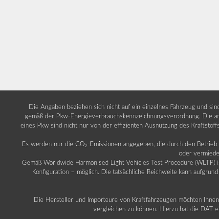
Die Angaben beziehen sich nicht auf ein einzelnes Fahrzeug und si
gemäß der Pkw-Energieverbrauchskennzeichnungsverordnung. Die ang
eines Pkw sind nicht nur von der effizienten Ausnutzung des Kraftstof
Es werden nur die CO
-Emissionen angegeben, die durch den Betrie
2
oder vermiede
Gemäß Worldwide Harmonised Light Vehicles Test Procedure (WLTP) ist b
Konfiguration – möglich. Die tatsächliche Reichweite kann aufgrund
Die Hersteller und Importeure von Kraftfahrzeugen möchten Ihnen 
vergleichen zu können. Hierzu hat die DAT ei