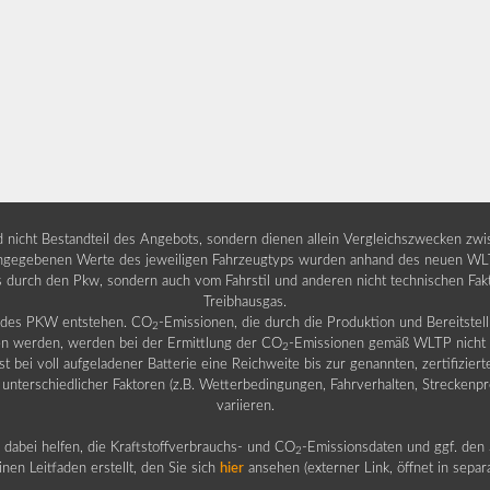
nd nicht Bestandteil des Angebots, sondern dienen allein Vergleichszwecken zw
egebenen Werte des jeweiligen Fahrzeugtyps wurden anhand des neuen WLTP-
fs durch den Pkw, sondern auch vom Fahrstil und anderen nicht technischen Fa
Treibhausgas.
b des PKW entstehen. CO
-Emissionen, die durch die Produktion und Bereitste
2
n werden, werden bei der Ermittlung der CO
-Emissionen gemäß WLTP nicht b
2
ei voll aufgeladener Batterie eine Reichweite bis zur genannten, zertifiziert
 unterschiedlicher Faktoren (z.B. Wetterbedingungen, Fahrverhalten, Streckenpro
variieren.
dabei helfen, die Kraftstoffverbrauchs- und CO
-Emissionsdaten und ggf. den 
2
nen Leitfaden erstellt, den Sie sich
hier
ansehen (externer Link, öffnet in sepa