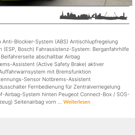
b Anti-Blockier-System (ABS) Antischlupfregelung
mm (ESP, Bosch) Fahrassistenz-System: Berganfahrhilfe
 Beifahrerseite abschaltbar Airbag
rems-Assistent (Active Safety Brake) aktiver
 Auffahrwarnsystem mit Bremsfunktion
rkennungs-Sensor Notbrems-Assistent
sschalter Fernbedienung für Zentralverriegelung
opf-Airbag-System hinten Peugeot Connect-Box / SOS-
rzeug) Seitenairbag vorn …
Weiterlesen