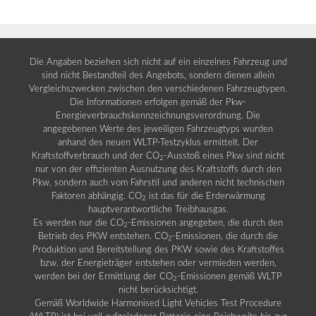
Die Angaben beziehen sich nicht auf ein einzelnes Fahrzeug und
sind nicht Bestandteil des Angebots, sondern dienen allein
Vergleichszwecken zwischen den verschiedenen Fahrzeugtypen.
Die Informationen erfolgen gemäß der Pkw-
Energieverbrauchskennzeichnungsverordnung. Die
angegebenen Werte des jeweiligen Fahrzeugtyps wurden
anhand des neuen WLTP-Testzyklus ermittelt. Der
Kraftstoffverbrauch und der CO
-Ausstoß eines Pkw sind nicht
2
nur von der effizienten Ausnutzung des Kraftstoffs durch den
Pkw, sondern auch vom Fahrstil und anderen nicht technischen
Faktoren abhängig. CO
ist das für die Erderwärmung
2
hauptverantwortliche Treibhausgas.
Es werden nur die CO
-Emissionen angegeben, die durch den
2
Betrieb des PKW entstehen. CO
-Emissionen, die durch die
2
Produktion und Bereitstellung des PKW sowie des Kraftstoffes
bzw. der Energieträger entstehen oder vermieden werden,
werden bei der Ermittlung der CO
-Emissionen gemäß WLTP
2
nicht berücksichtigt.
Gemäß Worldwide Harmonised Light Vehicles Test Procedure