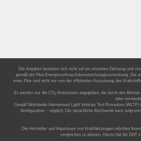
Die Angaben beziehen sich nicht auf ein einzelnes Fahrzeug und si
gemäß der Pkw-Energieverbrauchskennzeichnungsverordnung. Die ang
eines Pkw sind nicht nur von der effizienten Ausnutzung des Kraftstof
Es werden nur die CO
-Emissionen angegeben, die durch den Betrie
2
oder vermiede
Gemäß Worldwide Harmonised Light Vehicles Test Procedure (WLTP) ist b
Konfiguration – möglich. Die tatsächliche Reichweite kann aufgrund
Die Hersteller und Importeure von Kraftfahrzeugen möchten Ihnen 
vergleichen zu können. Hierzu hat die DAT ei