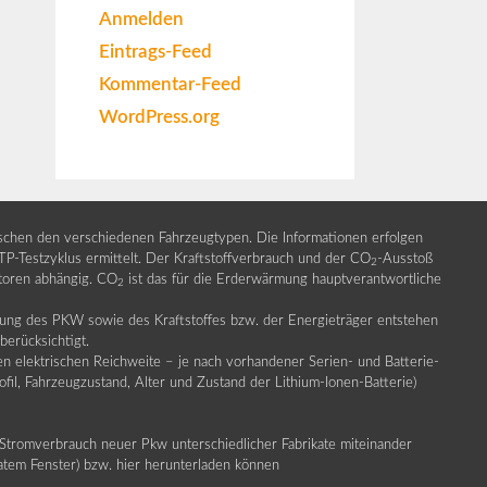
Anmelden
Eintrags-Feed
Kommentar-Feed
WordPress.org
ischen den verschiedenen Fahrzeugtypen. Die Informationen erfolgen
Testzyklus ermittelt. Der Kraftstoffverbrauch und der CO
-Ausstoß
2
ktoren abhängig. CO
ist das für die Erderwärmung hauptverantwortliche
2
llung des PKW sowie des Kraftstoffes bzw. der Energieträger entstehen
erücksichtigt.
en elektrischen Reichweite – je nach vorhandener Serien- und Batterie-
fil, Fahrzeugzustand, Alter und Zustand der Lithium-Ionen-Batterie)
Stromverbrauch neuer Pkw unterschiedlicher Fabrikate miteinander
ratem Fenster) bzw. hier herunterladen können