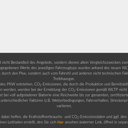
nd nicht Bestandteil des Angebots, sondern dienen allein Vergleichszwecken zw
egebenen Werte des jeweiligen Fahrzeugtyps wurden anhand des neuen WLTP-
fs durch den Pkw, sondern auch vom Fahrstil und anderen nicht technischen Fa
Treibhausgas.
b des PKW entstehen. CO
-Emissionen, die durch die Produktion und Bereitste
2
n werden, werden bei der Ermittlung der CO
-Emissionen gemäß WLTP nicht b
2
ei voll aufgeladener Batterie eine Reichweite bis zur genannten, zertifiziert
 unterschiedlicher Faktoren (z.B. Wetterbedingungen, Fahrverhalten, Streckenpro
variieren.
dabei helfen, die Kraftstoffverbrauchs- und CO
-Emissionsdaten und ggf. den 
2
nen Leitfaden erstellt, den Sie sich
hier
ansehen (externer Link, öffnet in sepa