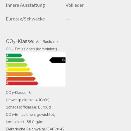
Innere Ausstattung
Vollleder
Eurotax/Schwacke
---
CO
-Klasse:
Auf Basis der
2
CO
-Emissionen (kombiniert)
2
CO
-Klasse: B
2
Umweltplakette: 4 (Grün)
Schadstoffklasse: Euro6d
CO
-Emissionen, gewichtet,
2
kombiniert: 55.0 g/km
Elektrische Reichweite (EAER): 42