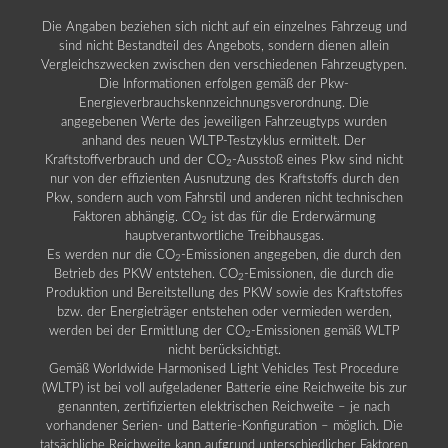
Die Angaben beziehen sich nicht auf ein einzelnes Fahrzeug und
sind nicht Bestandteil des Angebots, sondern dienen allein
Vergleichszwecken zwischen den verschiedenen Fahrzeugtypen.
Die Informationen erfolgen gemäß der Pkw-
Energieverbrauchskennzeichnungsverordnung. Die
angegebenen Werte des jeweiligen Fahrzeugtyps wurden
anhand des neuen WLTP-Testzyklus ermittelt. Der
Kraftstoffverbrauch und der CO
-Ausstoß eines Pkw sind nicht
2
nur von der effizienten Ausnutzung des Kraftstoffs durch den
Pkw, sondern auch vom Fahrstil und anderen nicht technischen
Faktoren abhängig. CO
ist das für die Erderwärmung
2
hauptverantwortliche Treibhausgas.
Es werden nur die CO
-Emissionen angegeben, die durch den
2
Betrieb des PKW entstehen. CO
-Emissionen, die durch die
2
Produktion und Bereitstellung des PKW sowie des Kraftstoffes
bzw. der Energieträger entstehen oder vermieden werden,
werden bei der Ermittlung der CO
-Emissionen gemäß WLTP
2
nicht berücksichtigt.
Gemäß Worldwide Harmonised Light Vehicles Test Procedure
(WLTP) ist bei voll aufgeladener Batterie eine Reichweite bis zur
genannten, zertifizierten elektrischen Reichweite – je nach
vorhandener Serien- und Batterie-Konfiguration – möglich. Die
tatsächliche Reichweite kann aufgrund unterschiedlicher Faktoren