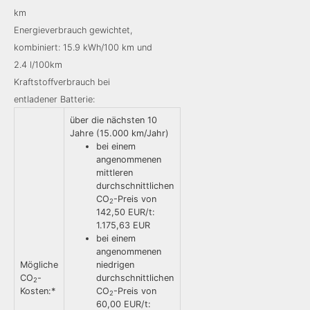
km
Energieverbrauch gewichtet,
kombiniert: 15.9 kWh/100 km und
2.4 l/100km
Kraftstoffverbrauch bei
entladener Batterie:
über die nächsten 10
Jahre (15.000 km/Jahr)
bei einem
angenommenen
mittleren
durchschnittlichen
CO
-Preis von
2
142,50 EUR/t:
1.175,63 EUR
bei einem
angenommenen
Mögliche
niedrigen
CO
-
durchschnittlichen
2
Kosten:*
CO
-Preis von
2
60,00 EUR/t: