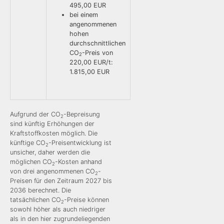
495,00 EUR
bei einem
angenommenen
hohen
durchschnittlichen
CO
-Preis von
2
220,00 EUR/t:
1.815,00 EUR
Aufgrund der CO
-Bepreisung
2
sind künftig Erhöhungen der
Kraftstoffkosten möglich. Die
künftige CO
-Preisentwicklung ist
2
unsicher, daher werden die
möglichen CO
-Kosten anhand
2
von drei angenommenen CO
-
2
Preisen für den Zeitraum 2027 bis
2036 berechnet. Die
tatsächlichen CO
-Preise können
2
sowohl höher als auch niedriger
als in den hier zugrundeliegenden