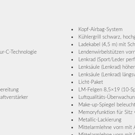
Kopf-Airbag-System
Kühlergrill schwarz, hoch
Ladekabel (4,5 m) mit Sc
ur-C-Technologie
Lendenwirbelstützen vorn,
Lenkrad (Sport/Leder perfo
Lenksäule (Lenkrad) höhen
Lenksäule (Lenkrad) längsv
Licht-Paket
ereitung
LM-Felgen 8,5×19 (10-Sp
aftverstärker
Luftqualitäts-Überwachun
Make-up-Spiegel beleuch
Memoryfunktion für Sitz 
Metallic-Lackierung
Mittelarmlehne vorn mit 
Mittelarmlehne vorn mit 