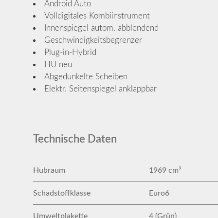
Android Auto
Volldigitales Kombiinstrument
Innenspiegel autom. abblendend
Geschwindigkeitsbegrenzer
Plug-in-Hybrid
HU neu
Abgedunkelte Scheiben
Elektr. Seitenspiegel anklappbar
Technische Daten
Hubraum
1969 cm³
Schadstoffklasse
Euro6
Umweltplakette
4 (Grün)