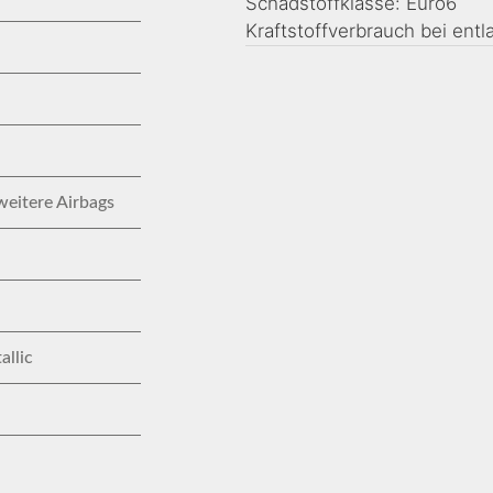
Schadstoffklasse: Euro6
Kraftstoffverbrauch bei entl
weitere Airbags
llic