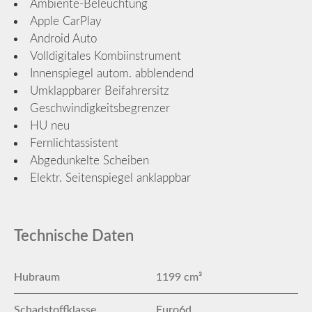
Ambiente-Beleuchtung
Apple CarPlay
Android Auto
Volldigitales Kombiinstrument
Innenspiegel autom. abblendend
Umklappbarer Beifahrersitz
Geschwindigkeitsbegrenzer
HU neu
Fernlichtassistent
Abgedunkelte Scheiben
Elektr. Seitenspiegel anklappbar
Technische Daten
Hubraum
1199 cm³
Schadstoffklasse
Euro6d