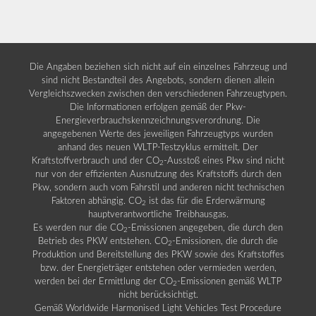
Die Angaben beziehen sich nicht auf ein einzelnes Fahrzeug und
sind nicht Bestandteil des Angebots, sondern dienen allein
Vergleichszwecken zwischen den verschiedenen Fahrzeugtypen.
Die Informationen erfolgen gemäß der Pkw-
Energieverbrauchskennzeichnungsverordnung. Die
angegebenen Werte des jeweiligen Fahrzeugtyps wurden
anhand des neuen WLTP-Testzyklus ermittelt. Der
Kraftstoffverbrauch und der CO
-Ausstoß eines Pkw sind nicht
2
nur von der effizienten Ausnutzung des Kraftstoffs durch den
Pkw, sondern auch vom Fahrstil und anderen nicht technischen
Faktoren abhängig. CO
ist das für die Erderwärmung
2
hauptverantwortliche Treibhausgas.
Es werden nur die CO
-Emissionen angegeben, die durch den
2
Betrieb des PKW entstehen. CO
-Emissionen, die durch die
2
Produktion und Bereitstellung des PKW sowie des Kraftstoffes
bzw. der Energieträger entstehen oder vermieden werden,
werden bei der Ermittlung der CO
-Emissionen gemäß WLTP
2
nicht berücksichtigt.
Gemäß Worldwide Harmonised Light Vehicles Test Procedure