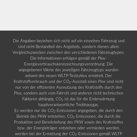
Die Angaben beziehen sich nicht auf ein einzelnes Fahrzeug und
sind nicht Bestandteil des Angebots, sondern dienen allein
Vergleichszwecken zwischen den verschiedenen Fahrzeugtypen.
Die Informationen erfolgen gemäß der Pkw-
Energieverbrauchskennzeichnungsverordnung. Die
angegebenen Werte des jeweiligen Fahrzeugtyps wurden
anhand des neuen WLTP-Testzyklus ermittelt. Der
Kraftstoffverbrauch und der CO
-Ausstoß eines Pkw sind nicht
2
nur von der effizienten Ausnutzung des Kraftstoffs durch den
Pkw, sondern auch vom Fahrstil und anderen nicht technischen
Faktoren abhängig. CO
ist das für die Erderwärmung
2
hauptverantwortliche Treibhausgas.
Es werden nur die CO
-Emissionen angegeben, die durch den
2
Betrieb des PKW entstehen. CO
-Emissionen, die durch die
2
Produktion und Bereitstellung des PKW sowie des Kraftstoffes
bzw. der Energieträger entstehen oder vermieden werden,
werden bei der Ermittlung der CO
-Emissionen gemäß WLTP
2