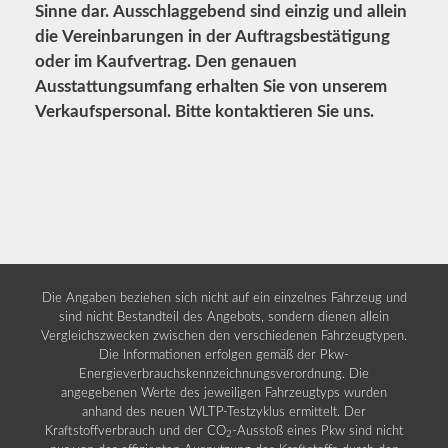
Sinne dar. Ausschlaggebend sind einzig und allein
die Vereinbarungen in der Auftragsbestätigung
oder im Kaufvertrag. Den genauen
Ausstattungsumfang erhalten Sie von unserem
Verkaufspersonal. Bitte kontaktieren Sie uns.
Die Angaben beziehen sich nicht auf ein einzelnes Fahrzeug und
sind nicht Bestandteil des Angebots, sondern dienen allein
Vergleichszwecken zwischen den verschiedenen Fahrzeugtypen.
Die Informationen erfolgen gemäß der Pkw-
Energieverbrauchskennzeichnungsverordnung. Die
angegebenen Werte des jeweiligen Fahrzeugtyps wurden
anhand des neuen WLTP-Testzyklus ermittelt. Der
Kraftstoffverbrauch und der CO
-Ausstoß eines Pkw sind nicht
2