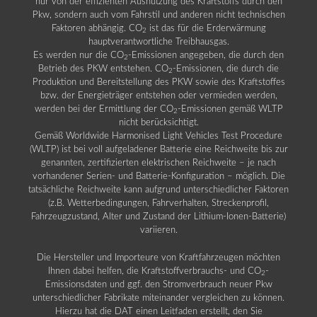
nur von der effizienten Ausnutzung des Kraftstoffs durch den
Pkw, sondern auch vom Fahrstil und anderen nicht technischen
Faktoren abhängig. CO
ist das für die Erderwärmung
2
hauptverantwortliche Treibhausgas.
Es werden nur die CO
-Emissionen angegeben, die durch den
2
Betrieb des PKW entstehen. CO
-Emissionen, die durch die
2
Produktion und Bereitstellung des PKW sowie des Kraftstoffes
bzw. der Energieträger entstehen oder vermieden werden,
werden bei der Ermittlung der CO
-Emissionen gemäß WLTP
2
nicht berücksichtigt.
Gemäß Worldwide Harmonised Light Vehicles Test Procedure
(WLTP) ist bei voll aufgeladener Batterie eine Reichweite bis zur
genannten, zertifizierten elektrischen Reichweite – je nach
vorhandener Serien- und Batterie-Konfiguration – möglich. Die
tatsächliche Reichweite kann aufgrund unterschiedlicher Faktoren
(z.B. Wetterbedingungen, Fahrverhalten, Streckenprofil,
Fahrzeugzustand, Alter und Zustand der Lithium-Ionen-Batterie)
variieren.
Die Hersteller und Importeure von Kraftfahrzeugen möchten
Ihnen dabei helfen, die Kraftstoffverbrauchs- und CO
-
2
Emissionsdaten und ggf. den Stromverbrauch neuer Pkw
unterschiedlicher Fabrikate miteinander vergleichen zu können.
Hierzu hat die DAT einen Leitfaden erstellt, den Sie