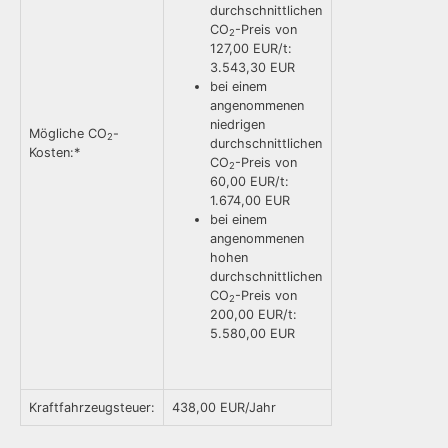
durchschnittlichen
CO
-Preis von
2
127,00 EUR/t:
3.543,30 EUR
bei einem
angenommenen
niedrigen
Mögliche CO
-
2
durchschnittlichen
Kosten:*
CO
-Preis von
2
60,00 EUR/t:
1.674,00 EUR
bei einem
angenommenen
hohen
durchschnittlichen
CO
-Preis von
2
200,00 EUR/t:
5.580,00 EUR
Kraftfahrzeugsteuer:
438,00 EUR/Jahr