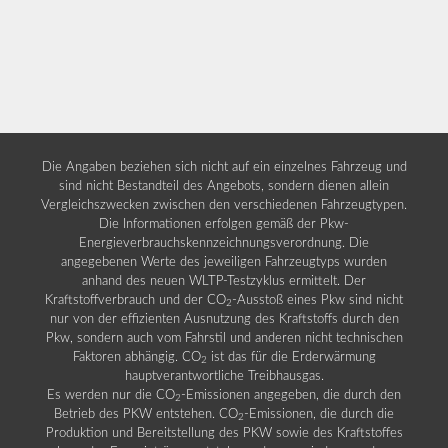
Die Angaben beziehen sich nicht auf ein einzelnes Fahrzeug und
sind nicht Bestandteil des Angebots, sondern dienen allein
Vergleichszwecken zwischen den verschiedenen Fahrzeugtypen.
Die Informationen erfolgen gemäß der Pkw-
Energieverbrauchskennzeichnungsverordnung. Die
angegebenen Werte des jeweiligen Fahrzeugtyps wurden
anhand des neuen WLTP-Testzyklus ermittelt. Der
Kraftstoffverbrauch und der CO
-Ausstoß eines Pkw sind nicht
2
nur von der effizienten Ausnutzung des Kraftstoffs durch den
Pkw, sondern auch vom Fahrstil und anderen nicht technischen
Faktoren abhängig. CO
ist das für die Erderwärmung
2
hauptverantwortliche Treibhausgas.
Es werden nur die CO
-Emissionen angegeben, die durch den
2
Betrieb des PKW entstehen. CO
-Emissionen, die durch die
2
Produktion und Bereitstellung des PKW sowie des Kraftstoffes