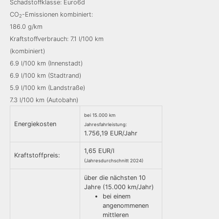
Schadstoffklasse: Euro6d
CO
-Emissionen kombiniert:
2
186.0 g/km
Kraftstoffverbrauch: 7.1 l/100 km
(kombiniert)
6.9 l/100 km (Innenstadt)
6.9 l/100 km (Stadtrand)
5.9 l/100 km (Landstraße)
7.3 l/100 km (Autobahn)
bei 15.000 km
Energiekosten
Jahresfahrleistung:
1.756,19 EUR/Jahr
1,65 EUR/l
Kraftstoffpreis:
(Jahresdurchschnitt 2024)
über die nächsten 10
Jahre (15.000 km/Jahr)
bei einem
angenommenen
mittleren