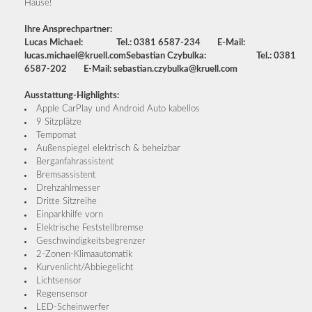
Hause!
Ihre Ansprechpartner:
Lucas Michael: Tel.: 0381 6587-234 E-Mail:
lucas.michael@kruell.com
Sebastian Czybulka: Tel.: 0381
6587-202 E-Mail: sebastian.czybulka@kruell.com
Ausstattung-Highlights:
Apple CarPlay und Android Auto kabellos
9 Sitzplätze
Tempomat
Außenspiegel elektrisch & beheizbar
Berganfahrassistent
Bremsassistent
Drehzahlmesser
Dritte Sitzreihe
Einparkhilfe vorn
Elektrische Feststellbremse
Geschwindigkeitsbegrenzer
2-Zonen-Klimaautomatik
Kurvenlicht/Abbiegelicht
Lichtsensor
Regensensor
LED-Scheinwerfer