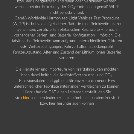
bzw. der Energieträger entstehen oder vermieden werden,
werden bei der Ermittlung der CO
-Emissionen gemäß WLTP
2
nicht berücksichtigt.
Gemäß Worldwide Harmonised Light Vehicles Test Procedure
(WLTP) ist bei voll aufgeladener Batterie eine Reichweite bis zur
genannten, zertifizierten elektrischen Reichweite – je nach
vorhandener Serien- und Batterie-Konfiguration – möglich. Die
tatsächliche Reichweite kann aufgrund unterschiedlicher Faktoren
(z.B. Wetterbedingungen, Fahrverhalten, Streckenprofil,
Fahrzeugzustand, Alter und Zustand der Lithium-Ionen-Batterie)
variieren.
Die Hersteller und Importeure von Kraftfahrzeugen möchten
Ihnen dabei helfen, die Kraftstoffverbrauchs- und CO
-
2
Emissionsdaten und ggf. den Stromverbrauch neuer Pkw
unterschiedlicher Fabrikate miteinander vergleichen zu können.
Hierzu hat die DAT einen Leitfaden erstellt, den Sie
sich
hier
ansehen (externer Link, öffnet in separatem Fenster)
bzw. hier herunterladen können