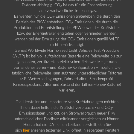
Faktoren abhängig. CO
ist das für die Erderwärmung
2
hauptverantwortliche Treibhausgas.
Es werden nur die CO
-Emissionen angegeben, die durch den
2
Betrieb des PKW entstehen. CO
-Emissionen, die durch die
2
Produktion und Bereitstellung des PKW sowie des Kraftstoffes
bzw. der Energieträger entstehen oder vermieden werden,
werden bei der Ermittlung der CO
-Emissionen gemäß WLTP
2
nicht berücksichtigt.
Gemäß Worldwide Harmonised Light Vehicles Test Procedure
(WLTP) ist bei voll aufgeladener Batterie eine Reichweite bis zur
genannten, zertifizierten elektrischen Reichweite – je nach
vorhandener Serien- und Batterie-Konfiguration – möglich. Die
tatsächliche Reichweite kann aufgrund unterschiedlicher Faktoren
(z.B. Wetterbedingungen, Fahrverhalten, Streckenprofil,
Fahrzeugzustand, Alter und Zustand der Lithium-Ionen-Batterie)
variieren.
Die Hersteller und Importeure von Kraftfahrzeugen möchten
Ihnen dabei helfen, die Kraftstoffverbrauchs- und CO
-
2
Emissionsdaten und ggf. den Stromverbrauch neuer Pkw
unterschiedlicher Fabrikate miteinander vergleichen zu können.
Hierzu hat die DAT einen Leitfaden erstellt, den Sie
sich
hier
ansehen (externer Link, öffnet in separatem Fenster)