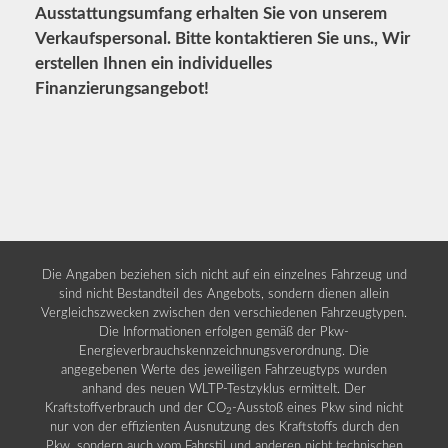
Ausstattungsumfang erhalten Sie von unserem
Verkaufspersonal. Bitte kontaktieren Sie uns., Wir
erstellen Ihnen ein individuelles
Finanzierungsangebot!
Die Angaben beziehen sich nicht auf ein einzelnes Fahrzeug und
sind nicht Bestandteil des Angebots, sondern dienen allein
Vergleichszwecken zwischen den verschiedenen Fahrzeugtypen.
Die Informationen erfolgen gemäß der Pkw-
Energieverbrauchskennzeichnungsverordnung. Die
angegebenen Werte des jeweiligen Fahrzeugtyps wurden
anhand des neuen WLTP-Testzyklus ermittelt. Der
Kraftstoffverbrauch und der CO
-Ausstoß eines Pkw sind nicht
2
nur von der effizienten Ausnutzung des Kraftstoffs durch den
Pkw, sondern auch vom Fahrstil und anderen nicht technischen