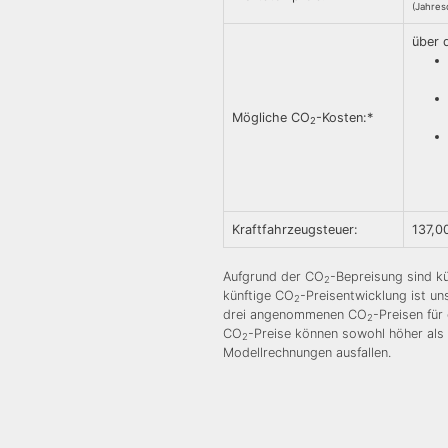
(Jahres
über 
Mögliche CO
-Kosten:*
2
Kraftfahrzeugsteuer:
137,0
Aufgrund der CO
-Bepreisung sind kü
2
künftige CO
-Preisentwicklung ist u
2
drei angenommenen CO
-Preisen für
2
CO
-Preise können sowohl höher als 
2
Modellrechnungen ausfallen.