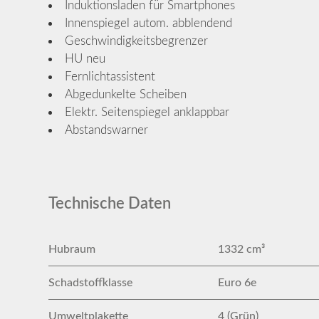
Induktionsladen für Smartphones
Innenspiegel autom. abblendend
Geschwindigkeitsbegrenzer
HU neu
Fernlichtassistent
Abgedunkelte Scheiben
Elektr. Seitenspiegel anklappbar
Abstandswarner
Technische Daten
Hubraum
1332 cm³
Schadstoffklasse
Euro 6e
Umweltplakette
4 (Grün)