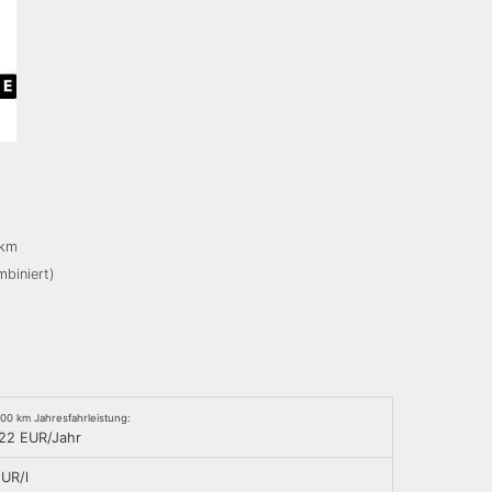
/km
mbiniert)
000 km Jahresfahrleistung:
,22 EUR/Jahr
EUR/l