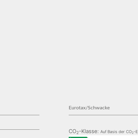
Eurotax/Schwacke
CO
-Klasse:
Auf Basis der CO
-E
2
2