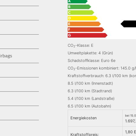
CO
-Klasse: E
2
Umweltplakette: 4 (Grün)
irbags
Schadstoffklasse: Euro 6e
CO
-Emissionen kombiniert: 145.0 g
2
Kraftstoffverbrauch: 6.3 l/100 km (ko
8.5 l/100 km (Innenstadt)
6.3 l/100 km (Stadtrand)
5.4 l/100 km (Landstraße)
6.5 l/100 km (Autobahn)
bei 15.
Energiekosten
1.697
1,80 
Kraftstoffpreis: