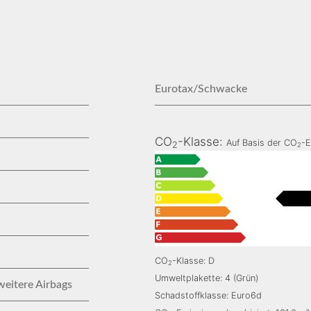
Eurotax/Schwacke
CO
-Klasse:
Auf Basis der CO
-E
2
2
CO
-Klasse: D
2
Umweltplakette: 4 (Grün)
weitere Airbags
Schadstoffklasse: Euro6d