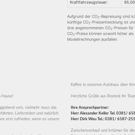
Kraftfahrzeugsteuer:
95,00
Aufgrund der CO
-Bepreisung sind kü
2
künftige CO
-Preisentwicklung ist u
2
drei angenommenen CO
-Preisen für
2
CO
-Preise können sowohl höher als 
2
Modellrechnungen ausfallen.
Kaffee in unserem Autohaus über Ih
m Hause!
Herzliche Grüße aus Rostock Ihr Te
laggebend sein, vielmehr muss das
Ihre Ansprechpartner:
hrten, Lieferzeiten und natürlich
Herr Alexander Keller Tel. 0381/ 65
ns erst zufrieden, wenn es unsere
Herr Dirk Weu Tel.: 0381/ 6587-25
Zwischenverkauf und Irrtümer für die