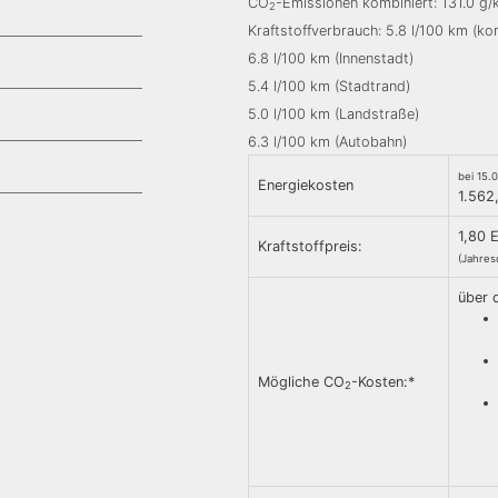
CO
-Emissionen kombiniert: 131.0 g
2
Kraftstoffverbrauch: 5.8 l/100 km (ko
6.8 l/100 km (Innenstadt)
5.4 l/100 km (Stadtrand)
5.0 l/100 km (Landstraße)
6.3 l/100 km (Autobahn)
bei 15.
Energiekosten
1.562
1,80 
Kraftstoffpreis:
(Jahres
über 
Mögliche CO
-Kosten:*
2