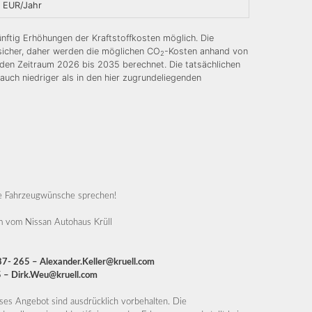
 EUR/Jahr
nftig Erhöhungen der Kraftstoffkosten möglich. Die
nsicher, daher werden die möglichen CO
-Kosten anhand von
2
 den Zeitraum 2026 bis 2035 berechnet. Die tatsächlichen
auch niedriger als in den hier zugrundeliegenden
re Fahrzeugwünsche sprechen!
am vom Nissan Autohaus Krüll
87- 265 – Alexander.Keller@kruell.com
5 – Dirk.Weu@kruell.com
ses Angebot sind ausdrücklich vorbehalten. Die