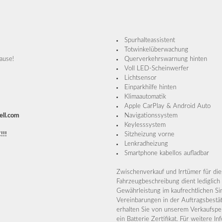
Spurhalteassistent
Totwinkelüberwachung
ause!
Querverkehrswarnung hinten
Voll LED-Scheinwerfer
Lichtsensor
Einparkhilfe hinten
Klimaautomatik
Apple CarPlay & Android Auto
ell.com
Navigationssystem
Keylesssystem
!!!
Sitzheizung vorne
Lenkradheizung
Smartphone kabellos aufladbar
Zwischenverkauf und Irrtümer für die
Fahrzeugbeschreibung dient lediglich 
Gewährleistung im kaufrechtlichen Sin
Vereinbarungen in der Auftragsbestä
erhalten Sie von unserem Verkaufsper
ein Batterie Zertifikat. Für weitere I