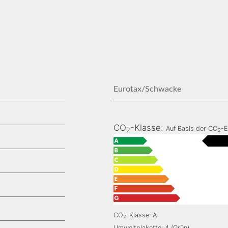
Eurotax/Schwacke
CO
-Klasse:
Auf Basis der CO
-E
2
2
CO
-Klasse: A
2
Umweltplakette: 4 (Grün)