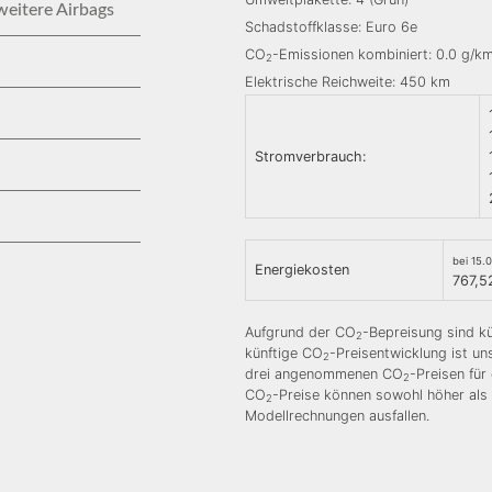
weitere Airbags
Schadstoffklasse: Euro 6e
CO
-Emissionen kombiniert: 0.0 g/k
2
Elektrische Reichweite: 450 km
Stromverbrauch:
bei 15.
Energiekosten
767,5
Aufgrund der CO
-Bepreisung sind kü
2
künftige CO
-Preisentwicklung ist u
2
drei angenommenen CO
-Preisen für
2
CO
-Preise können sowohl höher als 
2
Modellrechnungen ausfallen.