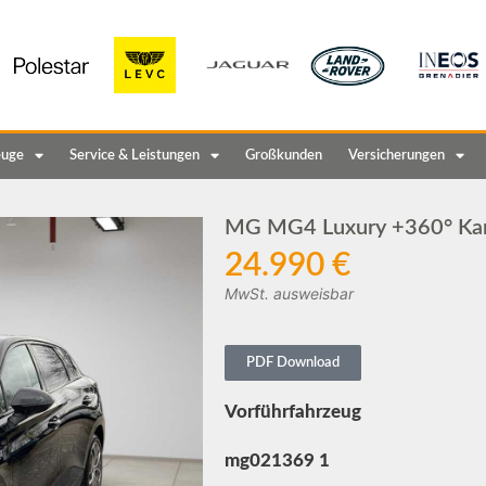
euge
Service & Leistungen
Großkunden
Versicherungen
MG MG4 Luxury +360° Ka
24.990 €
MwSt. ausweisbar
PDF Download
Vorführfahrzeug
mg021369 1