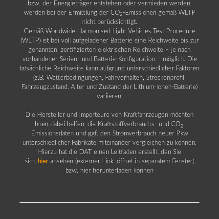
bzw. der Energieträger entstehen oder vermieden werden,
werden bei der Ermittlung der CO
-Emissionen gemäß WLTP
2
nicht berücksichtigt.
Gemäß Worldwide Harmonised Light Vehicles Test Procedure
(WLTP) ist bei voll aufgeladener Batterie eine Reichweite bis zur
genannten, zertifizierten elektrischen Reichweite – je nach
vorhandener Serien- und Batterie-Konfiguration – möglich. Die
tatsächliche Reichweite kann aufgrund unterschiedlicher Faktoren
(z.B. Wetterbedingungen, Fahrverhalten, Streckenprofil,
Fahrzeugzustand, Alter und Zustand der Lithium-Ionen-Batterie)
variieren.
Die Hersteller und Importeure von Kraftfahrzeugen möchten
Ihnen dabei helfen, die Kraftstoffverbrauchs- und CO
-
2
Emissionsdaten und ggf. den Stromverbrauch neuer Pkw
unterschiedlicher Fabrikate miteinander vergleichen zu können.
Hierzu hat die DAT einen Leitfaden erstellt, den Sie
sich
hier
ansehen (externer Link, öffnet in separatem Fenster)
bzw. hier herunterladen können