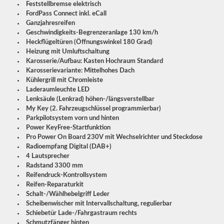
Feststellbremse elektrisch
FordPass Connect inkl. eCall
Ganzjahresreifen
Geschwindigkeits-Begrenzeranlage 130 km/h
Heckflügeltüren (Öffnungswinkel 180 Grad)
Heizung mit Umluftschaltung
Karosserie/Aufbau: Kasten Hochraum Standard
Karosserievariante: Mittelhohes Dach
Kühlergrill mit Chromleiste
Laderaumleuchte LED
Lenksäule (Lenkrad) höhen-/längsverstellbar
My Key (2. Fahrzeugschlüssel programmierbar)
Parkpilotsystem vorn und hinten
Power KeyFree-Startfunktion
Pro Power On Board 230V mit Wechselrichter und Steckdose
Radioempfang Digital (DAB+)
4 Lautsprecher
Radstand 3300 mm
Reifendruck-Kontrollsystem
Reifen-Reparaturkit
Schalt-/Wählhebelgriff Leder
Scheibenwischer mit Intervallschaltung, regulierbar
Schiebetür Lade-/Fahrgastraum rechts
Schmutzfänger hinten