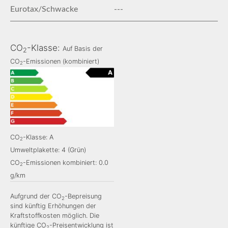
Eurotax/Schwacke
---
CO
-Klasse:
Auf Basis der
2
CO
-Emissionen (kombiniert)
2
CO
-Klasse: A
2
Umweltplakette: 4 (Grün)
CO
-Emissionen kombiniert: 0.0
2
g/km
Aufgrund der CO
-Bepreisung
2
sind künftig Erhöhungen der
Kraftstoffkosten möglich. Die
künftige CO
-Preisentwicklung ist
2