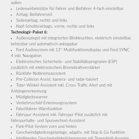
außen
Ledenwirbelstütze für Fahrer und Beifahrer 4-fach einstellbar
Airbag, Beifahrerseit
Seitenairbag, rechts und links
Kopf-Schulterairbags, vorne, rechts und links
Technologir-Paket 6:
Außenspiegel mit integrierten Blinkleuchten, elektrisch einstellbar,
beheizbar und automatisch anklappbar
Ford Audiosystem mit 13‘‘ Multifunktionsdisplay und Ford SYNC
4 inkl. Navigation
Elektronisches Sicherheits- und Stabilitätsprogramm (ESP)
zusätzlich mit elektronischem Bremskraftverstärker
Rückfahr-Notbremsassistent
Pre-Collision Assist, kamera- und radar-basiert
Toter-Winkel-Assistent inkl. Cross Traffic Alert und mit
Anhängererkennung
Müdigkeitswarner
Verkehrsschild-Erkennungssystem
Falschfahrer-Warnfunktion
Fahrspur-Assistent inkl. Fahrspur-Pilot zusätzlich mit
Fahrspurhalte- und Spurwechsel-Assistent
Park-Pilot-System vorn und hinten
Geschwindigkeitsregelanlage, adaptiv, mit Stop & Go Funktion
Intelligenter Geschwindigkeitsbegrenzer mit Tempolimit-Anzeige