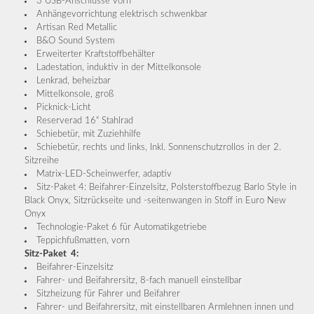
3 USB-Anschlüsse vorn
Anhängevorrichtung elektrisch schwenkbar
Artisan Red Metallic
B&O Sound System
Erweiterter Kraftstoffbehälter
Ladestation, induktiv in der Mittelkonsole
Lenkrad, beheizbar
Mittelkonsole, groß
Picknick-Licht
Reserverad 16“ Stahlrad
Schiebetür, mit Zuziehhilfe
Schiebetür, rechts und links, Inkl. Sonnenschutzrollos in der 2.
Sitzreihe
Matrix-LED-Scheinwerfer, adaptiv
Sitz-Paket 4: Beifahrer-Einzelsitz, Polsterstoffbezug Barlo Style in
Black Onyx, Sitzrückseite und -seitenwangen in Stoff in Euro New
Onyx
Technologie-Paket 6 für Automatikgetriebe
Teppichfußmatten, vorn
Sitz-Paket 4:
Beifahrer-Einzelsitz
Fahrer- und Beifahrersitz, 8-fach manuell einstellbar
Sitzheizung für Fahrer und Beifahrer
Fahrer- und Beifahrersitz, mit einstellbaren Armlehnen innen und