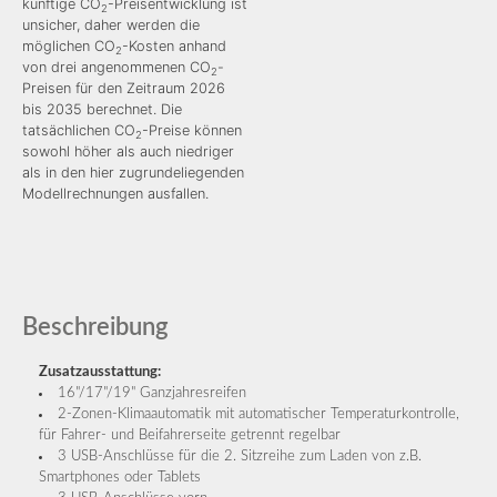
künftige CO
-Preisentwicklung ist
2
unsicher, daher werden die
möglichen CO
-Kosten anhand
2
von drei angenommenen CO
-
2
Preisen für den Zeitraum 2026
bis 2035 berechnet. Die
tatsächlichen CO
-Preise können
2
sowohl höher als auch niedriger
als in den hier zugrundeliegenden
Modellrechnungen ausfallen.
Beschreibung
Zusatzausstattung:
16"/17"/19" Ganzjahresreifen
2-Zonen-Klimaautomatik mit automatischer Temperaturkontrolle,
für Fahrer- und Beifahrerseite getrennt regelbar
3 USB-Anschlüsse für die 2. Sitzreihe zum Laden von z.B.
Smartphones oder Tablets