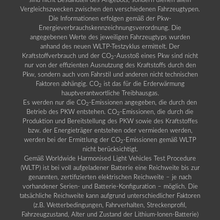
sind nicht Bestandteil des Angebots, sondern dienen allein
Vergleichszwecken zwischen den verschiedenen Fahrzeugtypen.
Die Informationen erfolgen gemäß der Pkw-
Energieverbrauchskennzeichnungsverordnung. Die
angegebenen Werte des jeweiligen Fahrzeugtyps wurden
anhand des neuen WLTP-Testzyklus ermittelt. Der
Kraftstoffverbrauch und der CO
-Ausstoß eines Pkw sind nicht
2
nur von der effizienten Ausnutzung des Kraftstoffs durch den
Pkw, sondern auch vom Fahrstil und anderen nicht technischen
Faktoren abhängig. CO
ist das für die Erderwärmung
2
hauptverantwortliche Treibhausgas.
Es werden nur die CO
-Emissionen angegeben, die durch den
2
Betrieb des PKW entstehen. CO
-Emissionen, die durch die
2
Produktion und Bereitstellung des PKW sowie des Kraftstoffes
bzw. der Energieträger entstehen oder vermieden werden,
werden bei der Ermittlung der CO
-Emissionen gemäß WLTP
2
nicht berücksichtigt.
Gemäß Worldwide Harmonised Light Vehicles Test Procedure
(WLTP) ist bei voll aufgeladener Batterie eine Reichweite bis zur
genannten, zertifizierten elektrischen Reichweite – je nach
vorhandener Serien- und Batterie-Konfiguration – möglich. Die
tatsächliche Reichweite kann aufgrund unterschiedlicher Faktoren
(z.B. Wetterbedingungen, Fahrverhalten, Streckenprofil,
Fahrzeugzustand, Alter und Zustand der Lithium-Ionen-Batterie)