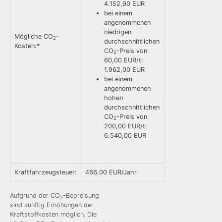
4.152,90 EUR
bei einem
angenommenen
niedrigen
Mögliche CO
-
2
durchschnittlichen
Kosten:*
CO
-Preis von
2
60,00 EUR/t:
1.962,00 EUR
bei einem
angenommenen
hohen
durchschnittlichen
CO
-Preis von
2
200,00 EUR/t:
6.540,00 EUR
Kraftfahrzeugsteuer:
466,00 EUR/Jahr
Aufgrund der CO
-Bepreisung
2
sind künftig Erhöhungen der
Kraftstoffkosten möglich. Die