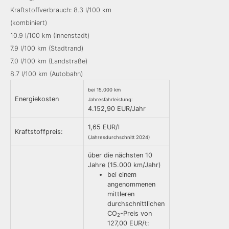
Kraftstoffverbrauch: 8.3 l/100 km
(kombiniert)
10.9 l/100 km (Innenstadt)
7.9 l/100 km (Stadtrand)
7.0 l/100 km (Landstraße)
8.7 l/100 km (Autobahn)
bei 15.000 km
Energiekosten
Jahresfahrleistung:
4.152,90 EUR/Jahr
1,65 EUR/l
Kraftstoffpreis:
(Jahresdurchschnitt 2024)
über die nächsten 10
Jahre (15.000 km/Jahr)
bei einem
angenommenen
mittleren
durchschnittlichen
CO
-Preis von
2
127,00 EUR/t: