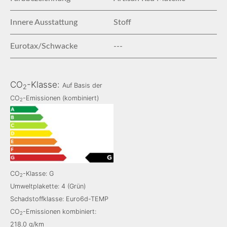
Innere Ausstattung
Stoff
Eurotax/Schwacke
---
CO
-Klasse:
Auf Basis der
2
CO
-Emissionen (kombiniert)
2
CO
-Klasse: G
2
Umweltplakette: 4 (Grün)
Schadstoffklasse: Euro6d-TEMP
CO
-Emissionen kombiniert:
2
218.0 g/km