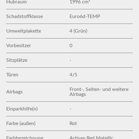
Hubraum
1996 cm³
Schadstoffklasse
Euro6d-TEMP
Umweltplakette
4 (Grün)
Vorbesitzer
0
Sitzplätze
-
Türen
4/5
Front-, Seiten- und weitere
Airbags
Airbags
Einparkhilfe(n)
-
Farbe (außen)
Rot
Farbbezeichnung
Artisan Red Matellic