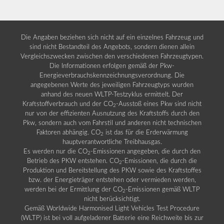
Die Angaben beziehen sich nicht auf ein einzelnes Fahrzeug und
sind nicht Bestandteil des Angebots, sondern dienen allein
Vergleichszwecken zwischen den verschiedenen Fahrzeugtypen.
Die Informationen erfolgen gemäß der Pkw-
Energieverbrauchskennzeichnungsverordnung. Die
angegebenen Werte des jeweiligen Fahrzeugtyps wurden
anhand des neuen WLTP-Testzyklus ermittelt. Der
Kraftstoffverbrauch und der CO
-Ausstoß eines Pkw sind nicht
2
nur von der effizienten Ausnutzung des Kraftstoffs durch den
Pkw, sondern auch vom Fahrstil und anderen nicht technischen
Faktoren abhängig. CO
ist das für die Erderwärmung
2
hauptverantwortliche Treibhausgas.
Es werden nur die CO
-Emissionen angegeben, die durch den
2
Betrieb des PKW entstehen. CO
-Emissionen, die durch die
2
Produktion und Bereitstellung des PKW sowie des Kraftstoffes
bzw. der Energieträger entstehen oder vermieden werden,
werden bei der Ermittlung der CO
-Emissionen gemäß WLTP
2
nicht berücksichtigt.
Gemäß Worldwide Harmonised Light Vehicles Test Procedure
(WLTP) ist bei voll aufgeladener Batterie eine Reichweite bis zur