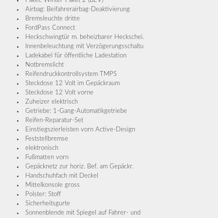
Paket: Winter-Paket 2 (BEV)
Airbag: Beifahrerairbag-Deaktivierung
Bremsleuchte dritte
FordPass Connect
Heckschwingtür m. beheizbarer Heckschei.
Innenbeleuchtung mit Verzögerungsschaltu
Ladekabel für öffentliche Ladestation
Notbremslicht
Reifendruckkontrollsystem TMPS
Steckdose 12 Volt im Gepäckraum
Steckdose 12 Volt vorne
Zuheizer elektrisch
Getriebe: 1-Gang-Automatikgetriebe
Reifen-Reparatur-Set
Einstiegszierleisten vorn Active-Design
Feststellbremse
elektronisch
Fußmatten vorn
Gepäcknetz zur horiz. Bef. am Gepäckr.
Handschuhfach mit Deckel
Mittelkonsole gross
Polster: Stoff
Sicherheitsgurte
Sonnenblende mit Spiegel auf Fahrer- und