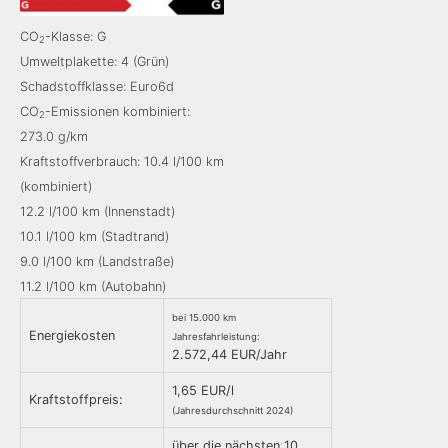
CO
-Klasse: G
2
Umweltplakette: 4 (Grün)
Schadstoffklasse: Euro6d
CO
-Emissionen kombiniert:
2
273.0 g/km
Kraftstoffverbrauch: 10.4 l/100 km
(kombiniert)
12.2 l/100 km (Innenstadt)
10.1 l/100 km (Stadtrand)
9.0 l/100 km (Landstraße)
11.2 l/100 km (Autobahn)
bei 15.000 km
Energiekosten
Jahresfahrleistung:
2.572,44 EUR/Jahr
1,65 EUR/l
Kraftstoffpreis:
(Jahresdurchschnitt 2024)
über die nächsten 10