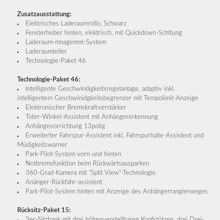
Zusatzausstattung:
Elektrisches Laderaumrollo, Schwarz
Fensterheber hinten, elektrisch, mit Quickdown-Schltung
Laderaum-mnagemnt-System
Laderaumteiler
Technologie-Paket 46
Technologie-Paket 46:
Intelligente Geschwindigkeitsregelanlage, adaptiv inkl.
intelligentem Geschwinidgkeitsbegrenzer mit Tempolimit-Anzeige
Elektronischer Bremskraftverstärker
Toter-Winkel-Assistent mit Anhängererkennung
Anhängevorrichtung 13polig
Erweiterter Fahrspur-Assistent inkl. Fahrspurhalte-Assistent und
Müdigkeitswarner
Park-Pilot-System vorn und hinten
Notbremsfunktion beim Rückwärtsausparken
360-Grad-Kamera mit "Split View"-Technologie
Anänger-Rückfahr-assistent
Park-Pilot-System hinten mit Anzeige des Anhängerrangierweges
Rücksitz-Paket 15:
3er-Sitzbank mit drei höhenverstellbaren Kopfstützen, drei Drei-