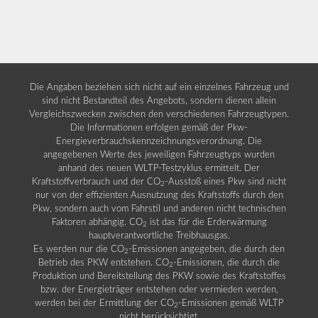
Die Angaben beziehen sich nicht auf ein einzelnes Fahrzeug und
sind nicht Bestandteil des Angebots, sondern dienen allein
Vergleichszwecken zwischen den verschiedenen Fahrzeugtypen.
Die Informationen erfolgen gemäß der Pkw-
Energieverbrauchskennzeichnungsverordnung. Die
angegebenen Werte des jeweiligen Fahrzeugtyps wurden
anhand des neuen WLTP-Testzyklus ermittelt. Der
Kraftstoffverbrauch und der CO
-Ausstoß eines Pkw sind nicht
2
nur von der effizienten Ausnutzung des Kraftstoffs durch den
Pkw, sondern auch vom Fahrstil und anderen nicht technischen
Faktoren abhängig. CO
ist das für die Erderwärmung
2
hauptverantwortliche Treibhausgas.
Es werden nur die CO
-Emissionen angegeben, die durch den
2
Betrieb des PKW entstehen. CO
-Emissionen, die durch die
2
Produktion und Bereitstellung des PKW sowie des Kraftstoffes
bzw. der Energieträger entstehen oder vermieden werden,
werden bei der Ermittlung der CO
-Emissionen gemäß WLTP
2
nicht berücksichtigt.