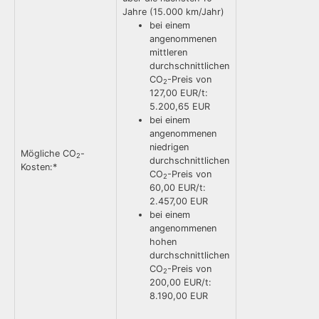
Jahre (15.000 km/Jahr)
bei einem
angenommenen
mittleren
durchschnittlichen
CO
-Preis von
2
127,00 EUR/t:
5.200,65 EUR
bei einem
angenommenen
niedrigen
Mögliche CO
-
2
durchschnittlichen
Kosten:*
CO
-Preis von
2
60,00 EUR/t:
2.457,00 EUR
bei einem
angenommenen
hohen
durchschnittlichen
CO
-Preis von
2
200,00 EUR/t:
8.190,00 EUR