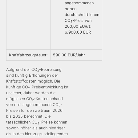
angenommenen
hohen
durchschnittlichen
CO
-Preis von
2
200,00 EUR/t:
6.900,00 EUR
Kraftfahrzeugsteuer:
590,00 EUR/Jahr
Aufgrund der CO
-Bepreisung
2
sind künftig Erhöhungen der
Kraftstoffkosten möglich. Die
künftige CO
-Preisentwicklung ist
2
unsicher, daher werden die
möglichen CO
-Kosten anhand
2
von drei angenommenen CO
-
2
Preisen für den Zeitraum 2026
bis 2035 berechnet. Die
tatsächlichen CO
-Preise können
2
sowohl höher als auch niedriger
als in den hier zugrundeliegenden