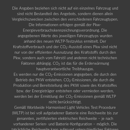
Die Angaben beziehen sich nicht auf ein einzelnes Fahrzeug und
sind nicht Bestandteil des Angebots, sondern dienen allein
Vergleichszwecken zwischen den verschiedenen Fahrzeugtypen.
Die Informationen erfolgen gemäß der Pkw-
Energieverbrauchskennzeichnungsverordnung. Die
angegebenen Werte des jeweiligen Fahrzeugtyps wurden
anhand des neuen WLTP-Testzyklus ermittelt. Der
Kraftstoffverbrauch und der CO
-Ausstoß eines Pkw sind nicht
2
nur von der effizienten Ausnutzung des Kraftstoffs durch den
Pkw, sondern auch vom Fahrstil und anderen nicht technischen
Faktoren abhängig. CO
ist das für die Erderwärmung
2
hauptverantwortliche Treibhausgas.
Es werden nur die CO
-Emissionen angegeben, die durch den
2
Betrieb des PKW entstehen. CO
-Emissionen, die durch die
2
Produktion und Bereitstellung des PKW sowie des Kraftstoffes
bzw. der Energieträger entstehen oder vermieden werden,
werden bei der Ermittlung der CO
-Emissionen gemäß WLTP
2
nicht berücksichtigt.
Gemäß Worldwide Harmonised Light Vehicles Test Procedure
(WLTP) ist bei voll aufgeladener Batterie eine Reichweite bis zur
genannten, zertifizierten elektrischen Reichweite – je nach
vorhandener Serien- und Batterie-Konfiguration – möglich. Die
tatsächliche Reichweite kann aufgrund unterschiedlicher Faktoren