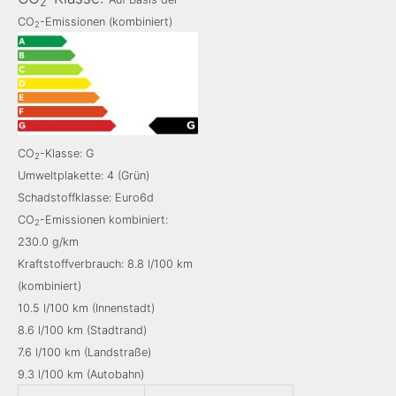
2
CO
-Emissionen (kombiniert)
2
CO
-Klasse: G
2
Umweltplakette: 4 (Grün)
Schadstoffklasse: Euro6d
CO
-Emissionen kombiniert:
2
230.0 g/km
Kraftstoffverbrauch: 8.8 l/100 km
(kombiniert)
10.5 l/100 km (Innenstadt)
8.6 l/100 km (Stadtrand)
7.6 l/100 km (Landstraße)
9.3 l/100 km (Autobahn)