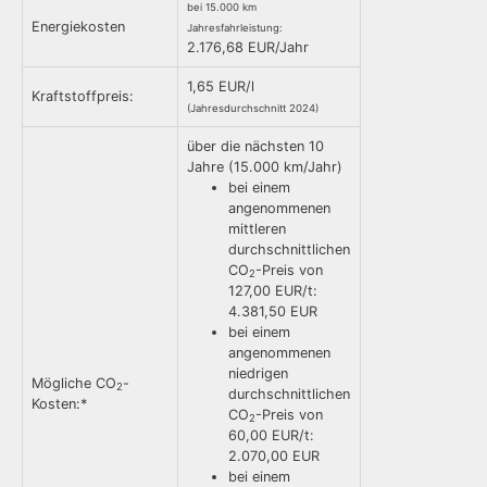
bei 15.000 km
Energiekosten
Jahresfahrleistung:
2.176,68 EUR/Jahr
1,65 EUR/l
Kraftstoffpreis:
(Jahresdurchschnitt 2024)
über die nächsten 10
Jahre (15.000 km/Jahr)
bei einem
angenommenen
mittleren
durchschnittlichen
CO
-Preis von
2
127,00 EUR/t:
4.381,50 EUR
bei einem
angenommenen
niedrigen
Mögliche CO
-
2
durchschnittlichen
Kosten:*
CO
-Preis von
2
60,00 EUR/t:
2.070,00 EUR
bei einem