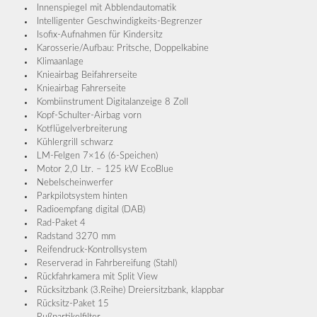
Innenspiegel mit Abblendautomatik
Intelligenter Geschwindigkeits-Begrenzer
Isofix-Aufnahmen für Kindersitz
Karosserie/Aufbau: Pritsche, Doppelkabine
Klimaanlage
Knieairbag Beifahrerseite
Knieairbag Fahrerseite
Kombiinstrument Digitalanzeige 8 Zoll
Kopf-Schulter-Airbag vorn
Kotflügelverbreiterung
Kühlergrill schwarz
LM-Felgen 7×16 (6-Speichen)
Motor 2,0 Ltr. – 125 kW EcoBlue
Nebelscheinwerfer
Parkpilotsystem hinten
Radioempfang digital (DAB)
Rad-Paket 4
Radstand 3270 mm
Reifendruck-Kontrollsystem
Reserverad in Fahrbereifung (Stahl)
Rückfahrkamera mit Split View
Rücksitzbank (3.Reihe) Dreiersitzbank, klappbar
Rücksitz-Paket 15
Rußpartikelfilter