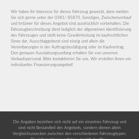
Wir haben Ihr Interesse für dieses Fahrzeug geweckt, dann melden
Sie sich gerne unter der 0381/ 85870. Sonstiges, Zwischenverkauf
und Irrtümer für dieses Angebot sind ausdrücklich vorbehalten. Die
Fahrzeugbeschreibung dient lediglich der allgemeinen Identifizierung
des Fahrzeuges und stellt keine Gewährleistung im kaufrechtlichen
Sinne dar. Ausschlaggebend sind einzig und allein die
Vereinbarungen in der Auftragsbestätigung oder im Kaufvertrag.
Den genauen Ausstattungsumfang erhalten Sie von unserem
Verkaufspersonal. Bitte kontaktieren Sie uns. Wir erstellen Ihnen ein
individuelles Finanzierungsangebot!
Die Angaben beziehen sich nicht auf ein einzelnes Fahrzeug und
sind nicht Bestandteil des Angebots, sondern dienen allein
Vergleichszwecken zwischen den verschiedenen Fahrzeugtypen.