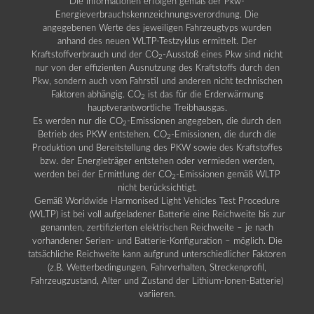
Die Informationen erfolgen gemäß der Pkw-
Energieverbrauchskennzeichnungsverordnung. Die
angegebenen Werte des jeweiligen Fahrzeugtyps wurden
anhand des neuen WLTP-Testzyklus ermittelt. Der
Kraftstoffverbrauch und der CO
-Ausstoß eines Pkw sind nicht
2
nur von der effizienten Ausnutzung des Kraftstoffs durch den
Pkw, sondern auch vom Fahrstil und anderen nicht technischen
Faktoren abhängig. CO
ist das für die Erderwärmung
2
hauptverantwortliche Treibhausgas.
Es werden nur die CO
-Emissionen angegeben, die durch den
2
Betrieb des PKW entstehen. CO
-Emissionen, die durch die
2
Produktion und Bereitstellung des PKW sowie des Kraftstoffes
bzw. der Energieträger entstehen oder vermieden werden,
werden bei der Ermittlung der CO
-Emissionen gemäß WLTP
2
nicht berücksichtigt.
Gemäß Worldwide Harmonised Light Vehicles Test Procedure
(WLTP) ist bei voll aufgeladener Batterie eine Reichweite bis zur
genannten, zertifizierten elektrischen Reichweite – je nach
vorhandener Serien- und Batterie-Konfiguration – möglich. Die
tatsächliche Reichweite kann aufgrund unterschiedlicher Faktoren
(z.B. Wetterbedingungen, Fahrverhalten, Streckenprofil,
Fahrzeugzustand, Alter und Zustand der Lithium-Ionen-Batterie)
variieren.