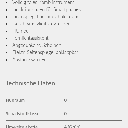
Volldigitales Kombiinstrument
Induktionsladen für Smartphones
Innenspiegel autom. abblendend
Geschwindigkeitsbegrenzer
HU neu
Fernlichtassistent
Abgedunkelte Scheiben
Elektr. Seitenspiegel anklappbar
Abstandswarner
Technische Daten
Hubraum
0
Schadstoffklasse
0
Umweltplakette
4 (Grün)