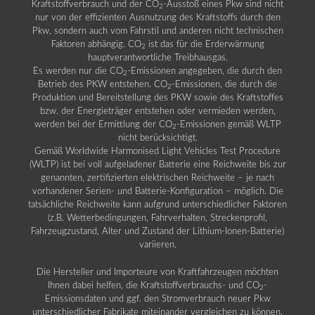
Kraftstoffverbrauch und der CO
-Ausstoß eines Pkw sind nicht
2
nur von der effizienten Ausnutzung des Kraftstoffs durch den
Pkw, sondern auch vom Fahrstil und anderen nicht technischen
Faktoren abhängig. CO
ist das für die Erderwärmung
2
hauptverantwortliche Treibhausgas.
Es werden nur die CO
-Emissionen angegeben, die durch den
2
Betrieb des PKW entstehen. CO
-Emissionen, die durch die
2
Produktion und Bereitstellung des PKW sowie des Kraftstoffes
bzw. der Energieträger entstehen oder vermieden werden,
werden bei der Ermittlung der CO
-Emissionen gemäß WLTP
2
nicht berücksichtigt.
Gemäß Worldwide Harmonised Light Vehicles Test Procedure
(WLTP) ist bei voll aufgeladener Batterie eine Reichweite bis zur
genannten, zertifizierten elektrischen Reichweite – je nach
vorhandener Serien- und Batterie-Konfiguration – möglich. Die
tatsächliche Reichweite kann aufgrund unterschiedlicher Faktoren
(z.B. Wetterbedingungen, Fahrverhalten, Streckenprofil,
Fahrzeugzustand, Alter und Zustand der Lithium-Ionen-Batterie)
variieren.
Die Hersteller und Importeure von Kraftfahrzeugen möchten
Ihnen dabei helfen, die Kraftstoffverbrauchs- und CO
-
2
Emissionsdaten und ggf. den Stromverbrauch neuer Pkw
unterschiedlicher Fabrikate miteinander vergleichen zu können.