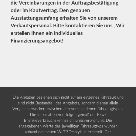
die Vereinbarungen in der Auftragsbestätigung
oder im Kaufvertrag. Den genauen
Ausstattungsumfang erhalten Sie von unserem
Verkaufspersonal. Bitte kontaktieren Sie uns., Wir
erstellen Ihnen ein individuelles
Finanzierungsangebot!
Die Angaben beziehen sich nicht auf ein einzelnes Fahrzeug und
sind nicht Bestandteil des Angebots, sondern dienen allein
Vergleichszwecken zwischen den verschiedenen Fahrzeugtypen.
Die Informationen erfolgen gemäß der Pkw-
Energieverbrauchskennzeichnungsverordnung. Die
angegebenen Werte des jeweiligen Fahrzeugtyps wurden
anhand des neuen WLTP-Testzyklus ermittelt. Der