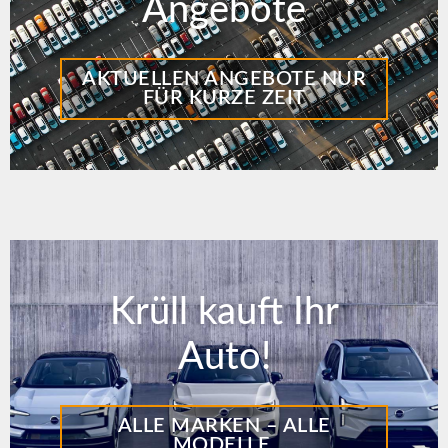
Angebote
AKTUELLEN ANGEBOTE NUR
FÜR KURZE ZEIT
Krüll kauft Ihr
Auto!
ALLE MARKEN – ALLE
MODELLE.