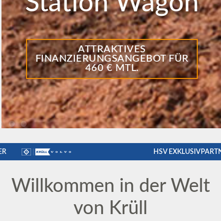
Station Wagon
ATTRAKTIVES
FINANZIERUNGSANGEBOT FÜR
460 € MTL.
ARTNER
HSV EXKLUSIV
Willkommen in der Welt
von Krüll