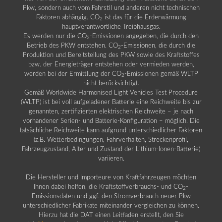
Pkw, sondern auch vom Fahrstil und anderen nicht technischen
Faktoren abhängig. CO
ist das für die Erderwärmung
2
hauptverantwortliche Treibhausgas.
Es werden nur die CO
-Emissionen angegeben, die durch den
2
Betrieb des PKW entstehen. CO
-Emissionen, die durch die
2
Produktion und Bereitstellung des PKW sowie des Kraftstoffes
bzw. der Energieträger entstehen oder vermieden werden,
werden bei der Ermittlung der CO
-Emissionen gemäß WLTP
2
nicht berücksichtigt.
Gemäß Worldwide Harmonised Light Vehicles Test Procedure
(WLTP) ist bei voll aufgeladener Batterie eine Reichweite bis zur
genannten, zertifizierten elektrischen Reichweite – je nach
vorhandener Serien- und Batterie-Konfiguration – möglich. Die
tatsächliche Reichweite kann aufgrund unterschiedlicher Faktoren
(z.B. Wetterbedingungen, Fahrverhalten, Streckenprofil,
Fahrzeugzustand, Alter und Zustand der Lithium-Ionen-Batterie)
variieren.
Die Hersteller und Importeure von Kraftfahrzeugen möchten
Ihnen dabei helfen, die Kraftstoffverbrauchs- und CO
-
2
Emissionsdaten und ggf. den Stromverbrauch neuer Pkw
unterschiedlicher Fabrikate miteinander vergleichen zu können.
Hierzu hat die DAT einen Leitfaden erstellt, den Sie