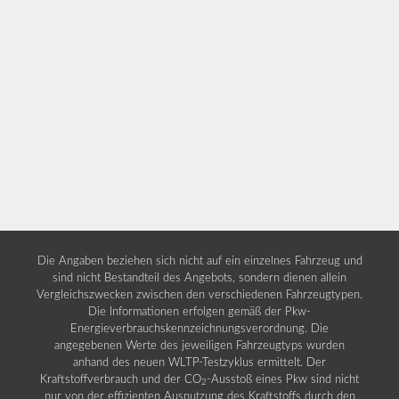
Die Angaben beziehen sich nicht auf ein einzelnes Fahrzeug und
sind nicht Bestandteil des Angebots, sondern dienen allein
Vergleichszwecken zwischen den verschiedenen Fahrzeugtypen.
Die Informationen erfolgen gemäß der Pkw-
Energieverbrauchskennzeichnungsverordnung. Die
angegebenen Werte des jeweiligen Fahrzeugtyps wurden
anhand des neuen WLTP-Testzyklus ermittelt. Der
Kraftstoffverbrauch und der CO
-Ausstoß eines Pkw sind nicht
2
nur von der effizienten Ausnutzung des Kraftstoffs durch den